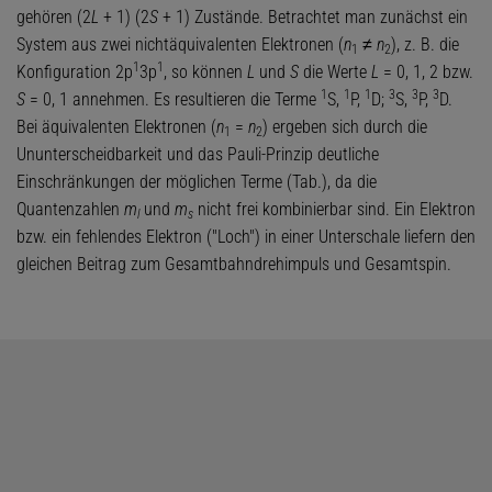
gehören (2
L
+ 1) (2
S
+ 1) Zustände. Betrachtet man zunächst ein
System aus zwei nichtäquivalenten Elektronen (
n
≠
n
), z. B. die
1
2
1
1
Konfiguration 2p
3p
, so können
L
und
S
die Werte
L
= 0, 1, 2 bzw.
1
1
1
3
3
3
S
= 0, 1 annehmen. Es resultieren die Terme
S,
P,
D;
S,
P,
D.
Bei äquivalenten Elektronen (
n
=
n
) ergeben sich durch die
1
2
Ununterscheidbarkeit und das Pauli-Prinzip deutliche
Einschränkungen der möglichen Terme (Tab.), da die
Quantenzahlen
m
und
m
nicht frei kombinierbar sind. Ein Elektron
l
s
bzw. ein fehlendes Elektron ("Loch") in einer Unterschale liefern den
gleichen Beitrag zum Gesamtbahndrehimpuls und Gesamtspin.