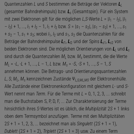
Quantenzahlen
L
und
S
bestimmen die Beträge der Vektoren
L
L
(gesamter Bahndrehimpuls) bzw.
L
(Gesamtspin). Für ein System
s
mit zwei Elektronen gilt für die möglichen
L
,
S
-Werte
L
= |
l
–
l
|, |
l
1
2
1
–
l
| + 1, ...,
l
+
l
– 1,
l
+
l
bzw.
S
= |
s
–
s
|, |
s
–
s
| + 1, ...,
s
2
1
2
1
2
1
2
1
2
1
+
s
– 1,
s
+
s
; wobei
l
,
l
und
s
,
s
die Quantenzahlen für die
2
1
2
1
2
1
2
Beträge der Bahndrehimpulse
L
,
L
und der Spins
L
,
L
von
l
1
l
2
s
1
s
2
beiden Elektronen sind. Die möglichen Orientierungen von
L
und
L
L
s
sind durch die Quantenzahlen
M
bzw.
M
bestimmt, die die Werte
L
s
M
= -
L
, -
L
+ 1, ...,
L
– 1,
L
bzw.
M
= -
S
, -
S
+ 1, ...,
S
– 1,
S
L
s
annehmen können. Die Betrags- und Orientierungsquantenzahlen
L
,
S
;
M
,
M
kennzeichnen Zustände Ψ
der Elektronenhülle.
L
s
L,S,ML,MS
Alle Zustände einer Elektronenkonfiguration mit gleichem
L
- und
S
-
Wert nennt man
Term
. Für die Terme mit
L
= 0, 1, 2, 3, ... schreibt
man die Buchstaben S, P, D, F, ... Zur Charakterisierung der Terme
hinsichtlich ihres
S
-Wertes ist es üblich, die
Multiplizität
2
S
+ 1 links
oben dem Termsymbol anzufügen. Terme mit den Multiplizitäten
2
S
+ 1 = 1, 2, 3, ... bezeichnet man als
Singulett
(2
S
+ 1 = 1),
Dublett
(2
S
+ 1 = 2),
Triplett
(2
S
+ 1 = 3) usw. Zu einem Term