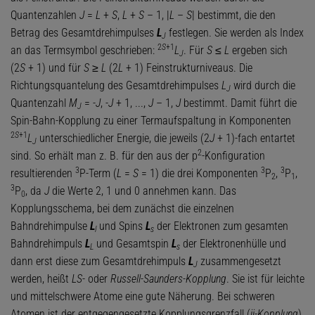
Quantenzahlen
J
=
L
+
S
,
L
+
S
– 1, |
L
–
S
| bestimmt, die den
Betrag des Gesamtdrehimpulses
L
festlegen. Sie werden als Index
J
2
S
+1
an das Termsymbol geschrieben:
L
. Für
S
≤
L
ergeben sich
J
(2
S
+ 1) und für
S
≥
L
(2
L
+ 1) Feinstrukturniveaus. Die
Richtungsquantelung des Gesamtdrehimpulses
L
wird durch die
J
Quantenzahl
M
= -
J
, -
J
+ 1, ...,
J
– 1,
J
bestimmt. Damit führt die
J
Spin-Bahn-Kopplung zu einer Termaufspaltung in Komponenten
2
S
+1
L
unterschiedlicher Energie, die jeweils (2
J
+ 1)-fach entartet
J
2
sind. So erhält man z. B. für den aus der p
-Konfiguration
3
3
3
resultierenden
P-Term (
L
=
S
= 1) die drei Komponenten
P
,
P
,
2
1
3
P
, da
J
die Werte 2, 1 und 0 annehmen kann. Das
0
Kopplungsschema, bei dem zunächst die einzelnen
Bahndrehimpulse
L
und Spins
L
der Elektronen zum gesamten
l
s
Bahndrehimpuls
L
und Gesamtspin
L
der Elektronenhülle und
L
s
dann erst diese zum Gesamtdrehimpuls
L
zusammengesetzt
J
werden, heißt
LS
- oder
Russell-Saunders-Kopplung
. Sie ist für leichte
und mittelschwere Atome eine gute Näherung. Bei schweren
Atomen ist der entgegengesetzte Kopplungsgrenzfall (
jj-Kopplung
)