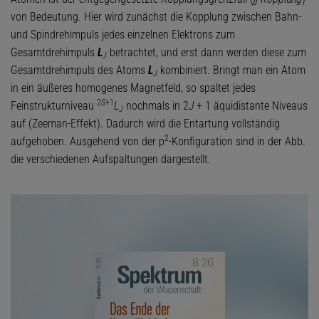
von Bedeutung. Hier wird zunächst die Kopplung zwischen Bahn-
und Spindrehimpuls jedes einzelnen Elektrons zum
Gesamtdrehimpuls
L
betrachtet, und erst dann werden diese zum
J
Gesamtdrehimpuls des Atoms
L
kombiniert. Bringt man ein Atom
J
in ein äußeres homogenes Magnetfeld, so spaltet jedes
2
S
+1
Feinstrukturniveau
L
nochmals in 2
J
+ 1 äquidistante Niveaus
J
auf (Zeeman-Effekt). Dadurch wird die Entartung vollständig
2
aufgehoben. Ausgehend von der p
-Konfiguration sind in der Abb.
die verschiedenen Aufspaltungen dargestellt.