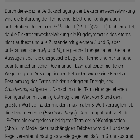
Durch die explizite Berücksichtigung der Elektronenwechselwirkung
wird die Entartung der Terme einer Elektronenkonfiguration
2
S
+1
aufgehoben. Jeder Term
L
bleibt (2
L
+ 1)(2
S
+ 1)-fach entartet,
da die Elektronenwechselwirkung die Kugelsymmetrie des Atoms
nicht aufhebt und alle Zustände mit gleichem
L
und
S
, aber
unterschiedlichem
M
und
M
die gleiche Energie haben. Genaue
L
s
Aussagen über die energetische Lage der Terme sind nur anhand
quantenmechanischer Rechnungen bzw. auf experimentellem
Wege möglich. Aus empirischen Befunden wurde eine Regel zur
Bestimmung des Terms mit der niedrigsten Energie, des
Grundterms
, aufgestellt. Danach hat der Term einer gegebenen
Konfiguration mit dem größtmöglichen Wert von
S
und dem
größten Wert von
L
, der mit dem maximalen
S
-Wert verträglich ist,
die kleinste Energie (
Hundsche Regel
). Damit ergibt sich z. B. der
3
2
P-Term als energetisch niedrigster Term der p
-Konfiguration
(Abb.). Im Modell der unabhängigen Teilchen wird die Hundsche
Regel vereinfacht häufig so wiedergegeben, daß im Grundzustand