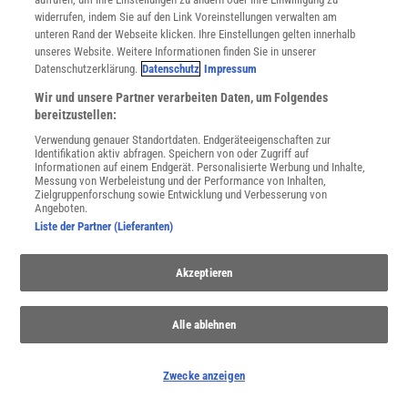
widerrufen, indem Sie auf den Link Voreinstellungen verwalten am
NACH OBEN
unteren Rand der Webseite klicken. Ihre Einstellungen gelten innerhalb
unseres Website. Weitere Informationen finden Sie in unserer
Datenschutzerklärung.
Datenschutz
Impressum
Für Sie im Spektrum-Shop und am Kiosk:
Wir und unsere Partner verarbeiten Daten, um Folgendes
bereitzustellen:
Verwendung genauer Standortdaten. Endgeräteeigenschaften zur
Identifikation aktiv abfragen. Speichern von oder Zugriff auf
Informationen auf einem Endgerät. Personalisierte Werbung und Inhalte,
Messung von Werbeleistung und der Performance von Inhalten,
Zielgruppenforschung sowie Entwicklung und Verbesserung von
Angeboten.
Liste der Partner (Lieferanten)
WEITERE NEUERSCHEINUNGEN
SPEKTRUM SHOP
Akzeptieren
Spektrum
.de-Newsletter abonnieren
Alle ablehnen
JETZT ANMELDEN!
Zwecke anzeigen
Sie können unsere Newsletter jederzeit wieder abbestellen. Infos zu unserem Umgang