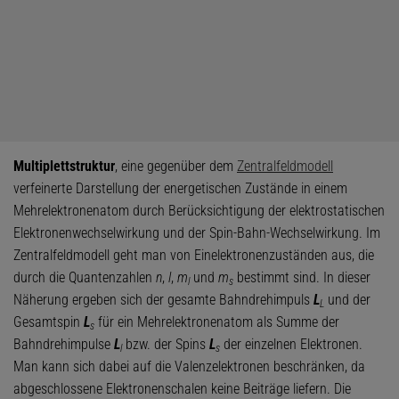
Multiplettstruktur
, eine gegenüber dem
Zentralfeldmodell
verfeinerte Darstellung der energetischen Zustände in einem
Mehrelektronenatom durch Berücksichtigung der elektrostatischen
Elektronenwechselwirkung und der Spin-Bahn-Wechselwirkung. Im
Zentralfeldmodell geht man von Einelektronenzuständen aus, die
durch die Quantenzahlen
n
,
l
,
m
und
m
bestimmt sind. In dieser
l
s
Näherung ergeben sich der gesamte Bahndrehimpuls
L
und der
L
Gesamtspin
L
für ein Mehrelektronenatom als Summe der
s
Bahndrehimpulse
L
bzw. der Spins
L
der einzelnen Elektronen.
l
s
Man kann sich dabei auf die Valenzelektronen beschränken, da
abgeschlossene Elektronenschalen keine Beiträge liefern. Die