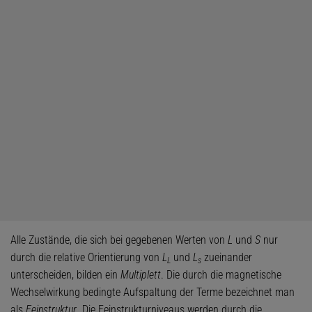
Alle Zustände, die sich bei gegebenen Werten von
L
und
S
nur
durch die relative Orientierung von
L
und
L
zueinander
L
s
unterscheiden, bilden ein
Multiplett
. Die durch die magnetische
Wechselwirkung bedingte Aufspaltung der Terme bezeichnet man
als
Feinstruktur
. Die Feinstrukturniveaus werden durch die