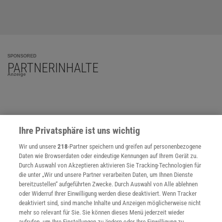
SPONSORED
PARTNERINHALTE
Anzeige
Ihre Privatsphäre ist uns wichtig
Wir und unsere
218
-Partner speichern und greifen auf personenbezogene
Daten wie Browserdaten oder eindeutige Kennungen auf Ihrem Gerät zu.
Durch Auswahl von Akzeptieren aktivieren Sie Tracking-Technologien für
die unter „Wir und unsere Partner verarbeiten Daten, um Ihnen Dienste
bereitzustellen“ aufgeführten Zwecke. Durch Auswahl von Alle ablehnen
oder Widerruf Ihrer Einwilligung werden diese deaktiviert. Wenn Tracker
deaktiviert sind, sind manche Inhalte und Anzeigen möglicherweise nicht
mehr so relevant für Sie. Sie können dieses Menü jederzeit wieder
aufrufen, um Ihre Einstellungen zu ändern oder Ihre Einwilligung zu