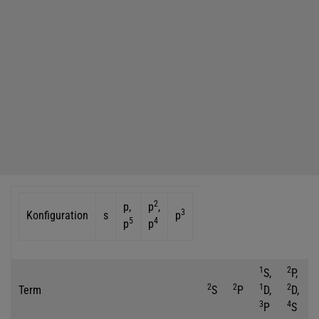
2
p,
p
,
3
Konfiguration
s
p
5
4
p
p
1
2
S,
P,
2
2
1
2
Term
S
P
D,
D,
3
4
P
S