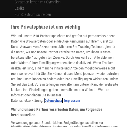
Sprachen lernen mit Gymglish
Lexika
Für Spektrum schreiben
Zugänglichkeitserklärung
Ihre Privatsphäre ist uns wichtig
WEBSEITEN
Wir und unsere
218
-Partner speichern und greifen auf personenbezogene
KielSCN
Daten wie Browserdaten oder eindeutige Kennungen auf Ihrem Gerät zu.
Wissenschaft in die Schulen
Durch Auswahl von Akzeptieren aktivieren Sie Tracking-Technologien für
SciLogs
die unter „Wir und unsere Partner verarbeiten Daten, um Ihnen Dienste
bereitzustellen“ aufgeführten Zwecke. Durch Auswahl von Alle ablehnen
oder Widerruf Ihrer Einwilligung werden diese deaktiviert. Wenn Tracker
deaktiviert sind, sind manche Inhalte und Anzeigen möglicherweise nicht
Uns finden Sie auch hier:
mehr so relevant für Sie. Sie können dieses Menü jederzeit wieder aufrufen,
um Ihre Einstellungen zu ändern oder Ihre Einwilligung zu widerrufen, indem
Sie auf den Link Voreinstellungen verwalten am unteren Rand der Webseite
klicken. Ihre Einstellungen gelten innerhalb unseres Website. Weitere
Informationen finden Sie in unserer
Datenschutzerklärung.
Datenschutz
Impressum
Wir und unsere Partner verarbeiten Daten, um Folgendes
bereitzustellen:
Verwendung genauer Standortdaten. Endgeräteeigenschaften zur
Identifikation aktiv abfragen. Speichern von oder Zugriff auf Informationen