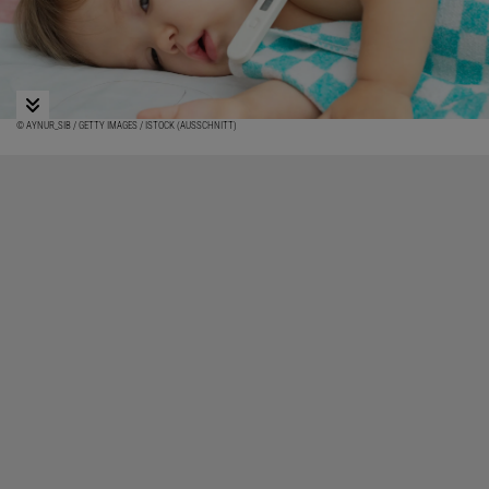
© AYNUR_SIB / GETTY IMAGES / ISTOCK (AUSSCHNITT)