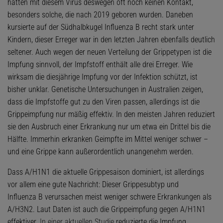
hatten mit diesem Virus deswegen oft noch keinen Kontakt,
besonders solche, die nach 2019 geboren wurden. Daneben
kursierte auf der Südhalbkugel Influenza B recht stark unter
Kindern, dieser Erreger war in den letzten Jahren ebenfalls deutlich
seltener. Auch wegen der neuen Verteilung der Grippetypen ist die
Impfung sinnvoll, der Impfstoff enthält alle drei Erreger. Wie
wirksam die diesjährige Impfung vor der Infektion schützt, ist
bisher unklar. Genetische Untersuchungen in Australien zeigen,
dass die Impfstoffe gut zu den Viren passen, allerdings ist die
Grippeimpfung nur mäßig effektiv. In den meisten Jahren reduziert
sie den Ausbruch einer Erkrankung nur um etwa ein Drittel bis die
Hälfte. Immerhin erkranken Geimpfte im Mittel weniger schwer –
und eine Grippe kann außerordentlich unangenehm werden.
Dass A/H1N1 die aktuelle Grippesaison dominiert, ist allerdings
vor allem eine gute Nachricht: Dieser Grippesubtyp und
Influenza B verursachen meist weniger schwere Erkrankungen als
A/H3N2. Laut Daten ist auch die Grippeimpfung gegen A/H1N1
effektiver.
In einer aktuellen Studie
reduzierte die Impfung