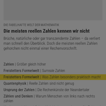
Um zu beweisen, dass jede natürliche Zahl entweder eine fröhliche
oder eine traurige Zahl ist, muss man also bloß alle dreistelligen
Zahlen durchgehen. Das ist zwar mühselig, aber nicht sonderlich
kompliziert – man kann dafür beispielsweise einen kurzen
DIE FABELHAFTE WELT DER MATHEMATIK
Algorithmus entwickeln, der folgendermaßen funktioniert:
:
Die meisten reellen Zahlen kennen wir nicht
Brüche, natürliche oder gar transzendente Zahlen – da verliert
man schnell den Überblick. Doch die meisten reellen Zahlen
gehorchen nicht einmal einer Rechenvorschrift.
Zahlen
| Größer gleich höher
Freistetters Formelwelt
| Surreale Zahlen
Freistetters Formelwelt
| Was Zahlen besonders praktisch macht
Quantenphysik
| Reelle Zahlen sind nicht genug
Ursprung der Zahlen
| Die Rechenkünste der Neandertaler
Zählen und Denken
| Warum Menschen von links nach rechts
zählen