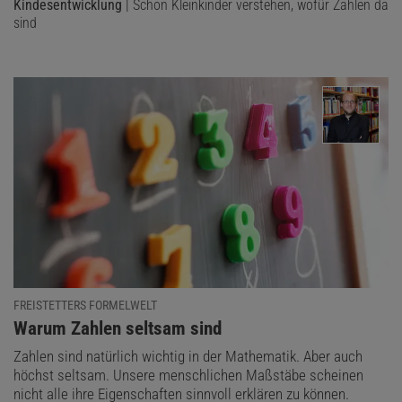
Kindesentwicklung
| Schon Kleinkinder verstehen, wofür Zahlen da
sind
Das könnte Sie auch interessieren:
Digitalpaket: Die fabelhafte Welt der
Mathematik
Wähle für
i, j, k
je einen Wert von 0 bis 9.
2
2
2
Berechne
z
=
i
+
j
+
k
.
Falls
z
= 1 ist, dann ist die dreistellige Zahl
ijk
eine fröhliche
FREISTETTERS FORMELWELT
Zahl.
:
Warum Zahlen seltsam sind
Falls
z
= 4, 16, 37, 58, 89, 145, 42 oder 20 ist, dann ist
ijk
eine
Zahlen sind natürlich wichtig in der Mathematik. Aber auch
traurige Zahl.
höchst seltsam. Unsere menschlichen Maßstäbe scheinen
Falls keiner der beiden Fälle zutrifft, setze neue Werte für
i
,
j
nicht alle ihre Eigenschaften sinnvoll erklären zu können.