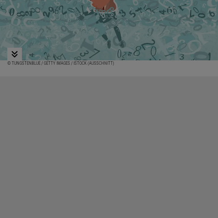
© TUNGSTENBLUE / GETTY IMAGES / ISTOCK (AUSSCHNITT)