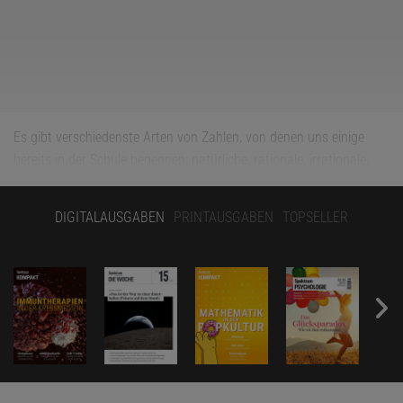
Es gibt verschiedenste Arten von Zahlen, von denen uns einige
bereits in der Schule begegnen: natürliche, rationale, irrationale,
imaginäre, berechenbare und nicht berechenbare Zahlen. Heute
soll es um etwas Heiteres gehen, nämlich um »fröhliche Zahlen«.
DIGITALAUSGABEN
PRINTAUSGABEN
TOPSELLER
Ja, die tauchen in der Mathematik tatsächlich auf, und das ist
wirklich ihre Fachbezeichnung. Eine richtige Anwendung haben
fröhliche Zahlen zwar nicht, aber sie haben erstaunliche
Eigenschaften, weshalb sie unter Hobbymathematikern sehr
beliebt sind. Zum Beispiel lassen sich alle natürlichen Zahlen
entweder in »fröhliche« oder »traurige« Zahlen einteilen. Und eine
Verallgemeinerung der »Fröhlichkeit« führt zu den »narzisstischen
Zahlen«, die stark auf sich selbst fixiert sind.