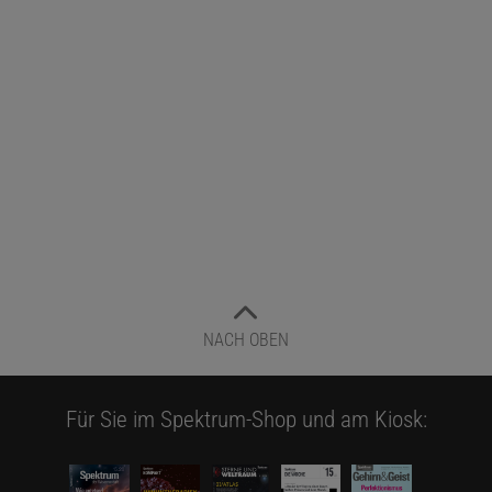
gibt es?
Eine weitere Frage, die Mathematiker beschäftigt, lautet: Wie viele
aufeinander folgende fröhliche Zahlen kann es geben? Die ersten
zwei aufeinander folgenden fröhlichen Zahlen sind 31 und 32. Um
die ersten drei aufeinander folgenden fröhlichen Zahlen zu finden,
muss man schon zu vierstelligen Werten gehen: 1880, 1881, 1882.
Im Jahr 2006 hat der Mathematiker Hao Pan bewiesen
, dass es
beliebig viele aufeinander folgende fröhliche Zahlen gibt. Hierfür
muss man aber unter Umständen lange suchen. Eine Folge mit
vier aufeinander folgenden Zahlen findet man bei 7839, eine mit
fünf beginnt mit 44 488, eine mit sechs startet mit
7 899 999 999 999 959 999 999 996.
NACH OBEN
Für Sie im Spektrum-Shop und am Kiosk: