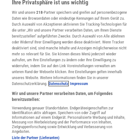
Ihre Privatsphäre ist uns wichtig
Und wie sieht es mit der größten Anzahl an Iterationen für die
Presse
Wir und unsere
218
-Partner speichern und greifen auf personenbezogene
Verträge kündigen
fröhliche Berechnung aus? Sprich: Wie oft muss man eine fröhliche
Daten wie Browserdaten oder eindeutige Kennungen auf Ihrem Gerät zu.
Berechnung für eine fröhliche Zahl durchführen, bis man
INFO
Durch Auswahl von Akzeptieren aktivieren Sie Tracking-Technologien für
schließlich bei der 1 landet?
Mit Hilfe dieser Größe lässt sich eine
Mediadaten
die unter „Wir und unsere Partner verarbeiten Daten, um Ihnen Dienste
bereitzustellen“ aufgeführten Zwecke. Durch Auswahl von Alle ablehnen
Art Maß für die Fröhlichkeit einer Zahl definieren
. Je weniger
Datenschutz
oder Widerruf Ihrer Einwilligung werden diese deaktiviert. Wenn Tracker
Nutzungsbedingungen
Iterationen, desto fröhlicher die Zahl. So sind 1, 10, 100 und so
deaktiviert sind, sind manche Inhalte und Anzeigen möglicherweise nicht
Cookie-Einstellungen
weiter extrem fröhlich, während 13 etwas weniger fröhlich ist. Was
mehr so relevant für Sie. Sie können dieses Menü jederzeit wieder
Utiq verwalten
aufrufen, um Ihre Einstellungen zu ändern oder Ihre Einwilligung zu
ist die am wenigsten fröhliche Zahl, die noch nicht traurig ist?
Nutzungsbasierte Onlinewerbung
widerrufen, indem Sie auf den Link Voreinstellungen verwalten am
Unter den zweistelligen Zahlen ist es die 7. Hier braucht man fünf
Alle Artikel
unteren Rand der Webseite klicken. Ihre Einstellungen gelten innerhalb
Iterationen, um bei der 1 zu landen. Die nächstunglückliche Zahl
unseres Website. Weitere Informationen finden Sie in unserer
Impressum
ist 356, hierfür braucht man sechs Durchgänge. Und dann wird es
Datenschutzerklärung.
Datenschutz
Impressum
WEITERE ANGEBOTE
wild. Möchte man eine noch weniger fröhliche Zahl,
landet man bei
Wir und unsere Partner verarbeiten Daten, um Folgendes
Angebote für Schulen
einem Wert mit 977 Ziffern
: 378899999…999. Die fröhliche Zahl
bereitzustellen:
Angebote für Institutionen
977
mit neun Iterationen hat 10
Ziffern – und wie es aussieht,
sind
Verwendung genauer Standortdaten. Endgeräteeigenschaften zur
Sprachen lernen mit Gymglish
Identifikation aktiv abfragen. Speichern von oder Zugriff auf
der Anzahl der Iterationen keine Grenzen gesetzt
. Man kann zu
Lexika
Informationen auf einem Endgerät. Personalisierte Werbung und Inhalte,
Messung von Werbeleistung und der Performance von Inhalten,
jeder Zahl
n
eine fröhliche Zahl finden, die erst nach
n
wiederholten
Für Spektrum schreiben
Zielgruppenforschung sowie Entwicklung und Verbesserung von
Zugänglichkeitserklärung
fröhlichen Berechnungen eine 1 ergibt. Damit ist dem Maß an
Angeboten.
Liste der Partner (Lieferanten)
Nichtfröhlichkeit keine Grenze gesetzt.