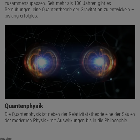
zusammenzupassen. Seit mehr als 100 Jahren gibt es
Bemühungen, eine Quantentheorie der Gravitation zu entwickeln –
bislang erfolglos.
Nun könnte man vermuten, dass die Dichte etwa 14 Prozent
entspricht.
Doch wie der Mathematiker Justin Gilmer im Jahr 2011
bewiesen hat
, besitzen die fröhlichen Zahlen keine eindeutig
Quantenphysik
definierte Dichte. Das heißt, ihre Dichte hängt vom betrachteten
Die Quantenphysik ist neben der Relativitätstheorie eine der Säulen
Intervall ab und läuft nicht auf einen festen Grenzwert zu.
Das
der modernen Physik - mit Auswirkungen bis in die Philosophie.
Ergebnis hat zwar viele Personen überrascht
, doch sie sind bei
Weitem nicht die einzigen Zahlen, die keine fest definierte Dichte
Anzeige