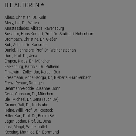
DIE AUTOREN
Albus, Christian, Dr., Köln
Alexy, Ute, Dr., Witten
Anastassiades, Alkistis, Ravensburg
Biesalski, Hans Konrad, Prof. Dr., Stuttgart-Hohenheim
Brombach, Christine, Dr., Gießen
Bub, Achim, Dr., Karlsruhe
Daniel, Hannelore, Prof. Dr., Weihenstephan
Dorn, Prof. Dr., Jena
Empen, Klaus, Dr., München
Falkenburg, Patricia, Dr., Pulheim
Finkewirth-Zoller, Uta, Kerpen-Buir
Fresemann, Anne Georga, Dr., Biebertal-Frankenbach
Frenz, Renate, Ratingen
Gehrmann-Gödde, Susanne, Bonn
Geiss, Christian, Dr., München
Glei, Michael, Dr., Jena (auch BA)
Greiner, Ralf, Dr., Karlsruhe
Heine, Willi, Prof. Dr., Rostock
Hiller, Karl, Prof. Dr., Berlin (BA)
Jäger, Lothar, Prof. Dr., Jena
Just, Margit, Wolfenbüttel
Kersting, Mathilde, Dr., Dortmund