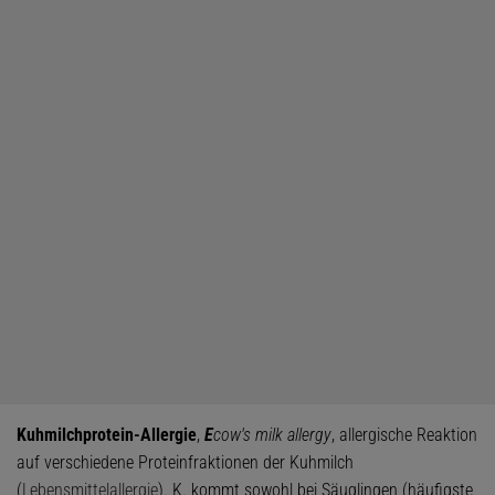
Kuhmilchprotein-Allergie
,
E
cow's milk allergy
, allergische Reaktion
auf verschiedene Proteinfraktionen der Kuhmilch
(
Lebensmittelallergie
). K. kommt sowohl bei Säuglingen (häufigste