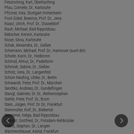
Petutschnig, Karl, Oberhaching
Pfau, Cornelie, Dr., Karlsruhe
Pfitzner, Inka, Stuttgart-Hohenheim
Pool-Zobel, Beatrice, Prof. Dr., Jena
Raatz, Ulrich, Prof. Dr., Düsseldorf
Rauh, Michael, Bad Rippoldsau
Rebscher, Kerstin, Karlsruhe
Roser, Silvia, Karlsruhe
Schek, Alexandra, Dr., Gießen
Schemann, Michael, Prof. Dr., Hannover (auch BA)
Schiele, Karin, Dr., Heilbronn
Schmid, Almut, Dr., Paderborn
Schmidt, Sabine, Dr., Gießen
Scholz, Vera, Dr., Langenfeld
Schorr-Neufing, Ulrike, Dr., Berlin
Schwandt, Peter, Prof. Dr., München
Sendtko, Andreas, Dr., Gundelfingen
Stangl, Gabriele, Dr. Dr., Weihenstephan
Stehle, Peter, Prof. Dr., Bonn
Stein, Jürgen, Prof. Dr. Dr., Frankfurt
Steinmüller, Rolf, Dr., Biebertal
Stremmel, Helga, Bad Rippoldsau
Ulbricht, Gottfried, Dr., Potsdam-Rehbrücke
Vieths, Stephan, Dr., Langen
Wächtershäuser, Astrid, Frankfurt