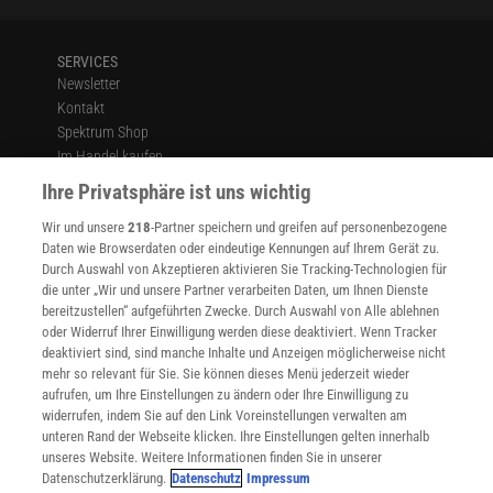
SERVICES
Newsletter
Kontakt
Spektrum Shop
Im Handel kaufen
Presse
Ihre Privatsphäre ist uns wichtig
Verträge kündigen
Wir und unsere
218
-Partner speichern und greifen auf personenbezogene
Widerruf
Daten wie Browserdaten oder eindeutige Kennungen auf Ihrem Gerät zu.
INFO
Durch Auswahl von Akzeptieren aktivieren Sie Tracking-Technologien für
Mediadaten
die unter „Wir und unsere Partner verarbeiten Daten, um Ihnen Dienste
bereitzustellen“ aufgeführten Zwecke. Durch Auswahl von Alle ablehnen
Datenschutz
oder Widerruf Ihrer Einwilligung werden diese deaktiviert. Wenn Tracker
Nutzungsbedingungen
deaktiviert sind, sind manche Inhalte und Anzeigen möglicherweise nicht
Cookie-Einstellungen
mehr so relevant für Sie. Sie können dieses Menü jederzeit wieder
Utiq verwalten
aufrufen, um Ihre Einstellungen zu ändern oder Ihre Einwilligung zu
Nutzungsbasierte Onlinewerbung
widerrufen, indem Sie auf den Link Voreinstellungen verwalten am
Alle Artikel
unteren Rand der Webseite klicken. Ihre Einstellungen gelten innerhalb
unseres Website. Weitere Informationen finden Sie in unserer
Impressum
Datenschutzerklärung.
Datenschutz
Impressum