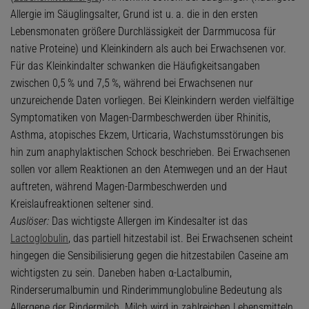
Allergie im Säuglingsalter, Grund ist u. a. die in den ersten
Lebensmonaten größere Durchlässigkeit der Darmmucosa für
native Proteine) und Kleinkindern als auch bei Erwachsenen vor.
Für das Kleinkindalter schwanken die Häufigkeitsangaben
zwischen 0,5 % und 7,5 %, während bei Erwachsenen nur
unzureichende Daten vorliegen. Bei Kleinkindern werden vielfältige
Symptomatiken von Magen-Darmbeschwerden über Rhinitis,
Asthma, atopisches Ekzem, Urticaria, Wachstumsstörungen bis
hin zum anaphylaktischen Schock beschrieben. Bei Erwachsenen
sollen vor allem Reaktionen an den Atemwegen und an der Haut
auftreten, während Magen-Darmbeschwerden und
Kreislaufreaktionen seltener sind.
Auslöser:
Das wichtigste Allergen im Kindesalter ist das
Lactoglobulin
, das partiell hitzestabil ist. Bei Erwachsenen scheint
hingegen die Sensibilisierung gegen die hitzestabilen Caseine am
wichtigsten zu sein. Daneben haben α-Lactalbumin,
Rinderserumalbumin und Rinderimmunglobuline Bedeutung als
Allergene der Rindermilch. Milch wird in zahlreichen Lebensmitteln