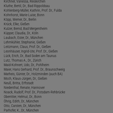
Kirchner, Vanessa, Reiskirchen
Kluthe, Bertil, Dr., Bad Rippoldsau
Kohlenberg-Müller, Kathrin, Prof. Dr., Fulda
Kohnhorst, Marie-Luise, Bonn
Köpp, Werner, Dr., Berlin
Krück, Elke, Gießen
Kulzer, Bernd, Bad Mergentheim
Küpper, Claudia, Dr., Köln
Laubach, Ester, Dr., München
Lehmkühler, Stephanie, Gießen
Leitzmann, Claus, Prof. Dr., Gießen
Leonhäuser, Ingrid-Ute, Prof. Dr., Gießen
Lück, Erich, Dr., Bad Soden am Taunus
Lutz, Thomas A., Dr., Zürich
Maid-Kohnert, Udo, Dr., Pohlheim
Maier, Hans Gerhard, Prof. Dr., Braunschweig
Matheis, Günter, Dr., Holzminden (auch BA)
Moch, Klaus-Jürgen, Dr., Gießen
Neuß, Britta, Erftstadt
Niedenthal, Renate, Hannover
Noack, Rudolf, Prof. Dr., Potsdam-Rehbrücke
Oberritter, Helmut, Dr., Bonn
Öhrig, Edith, Dr., München
Otto, Carsten, Dr., München
Parhofer, K., Dr., München