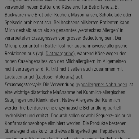
verwendet, neben Butter und Käse sind für Betroffene z. B.
Backwaren wie Brot oder Kuchen, Mayonnaisen, Schokolade oder
Speiseeis problematisch. Bei hochsensibilisierten Patienten kann
Milch deshalb auch als so genanntes „verstecktes Allergen“ in
verarbeiteten Erzeugnissen von grosser Bedeutung sein. Der
Milchproteinanteil in
Butter
löst nur ausnahmsweise allergische
Reaktionen aus (vgl.
Diätmargarine
), während Käse wegen des
hohen Caseingehaltes von den Milchallergikern im Allgemeinen
nicht vertragen wird. K. tritt nicht selten auch zusammen mit
Lactasemangel
(Lactose-Intoleranz) auf.
Ernährungstherapie:
Die Verwendung
hypoallergener Nahrungen
ist
eine wichtige diätetische Maßnahme bei Kuhmilch-allergischen
Säuglingen und Kleinkindern. Native Allergene der Kuhmilch
werden hierbei durch eine enzymatische Behandlung partiell
hydrolisiert und erhitzt. Dadurch sollen sowohl Sequenz- als auch
Konfirmationsepitope eliminiert werden. Die Produkte bestehen
überwiegend aus kurz- und etwas längerkettigen Peptiden und
sind in ihrer Allergenaktivität mehr oder weniger deutlich reduziert.