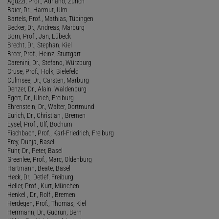
Aguzzi, Prof., Adriano, Zürich
Baier, Dr., Harmut, Ulm
Bartels, Prof., Mathias, Tübingen
Becker, Dr., Andreas, Marburg
Born, Prof., Jan, Lübeck
Brecht, Dr., Stephan, Kiel
Breer, Prof., Heinz, Stuttgart
Carenini, Dr., Stefano, Würzburg
Cruse, Prof., Holk, Bielefeld
Culmsee, Dr., Carsten, Marburg
Denzer, Dr., Alain, Waldenburg
Egert, Dr., Ulrich, Freiburg
Ehrenstein, Dr., Walter, Dortmund
Eurich, Dr., Christian , Bremen
Eysel, Prof., Ulf, Bochum
Fischbach, Prof., Karl-Friedrich, Freiburg
Frey, Dunja, Basel
Fuhr, Dr., Peter, Basel
Greenlee, Prof., Marc, Oldenburg
Hartmann, Beate, Basel
Heck, Dr., Detlef, Freiburg
Heller, Prof., Kurt, München
Henkel , Dr., Rolf , Bremen
Herdegen, Prof., Thomas, Kiel
Herrmann, Dr., Gudrun, Bern