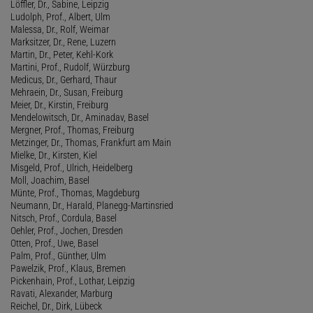
Löffler, Dr., Sabine, Leipzig
Ludolph, Prof., Albert, Ulm
Malessa, Dr., Rolf, Weimar
Marksitzer, Dr., Rene, Luzern
Martin, Dr., Peter, Kehl-Kork
Martini, Prof., Rudolf, Würzburg
Medicus, Dr., Gerhard, Thaur
Mehraein, Dr., Susan, Freiburg
Meier, Dr., Kirstin, Freiburg
Mendelowitsch, Dr., Aminadav, Basel
Mergner, Prof., Thomas, Freiburg
Metzinger, Dr., Thomas, Frankfurt am Main
Mielke, Dr., Kirsten, Kiel
Misgeld, Prof., Ulrich, Heidelberg
Moll, Joachim, Basel
Münte, Prof., Thomas, Magdeburg
Neumann, Dr., Harald, Planegg-Martinsried
Nitsch, Prof., Cordula, Basel
Oehler, Prof., Jochen, Dresden
Otten, Prof., Uwe, Basel
Palm, Prof., Günther, Ulm
Pawelzik, Prof., Klaus, Bremen
Pickenhain, Prof., Lothar, Leipzig
Ravati, Alexander, Marburg
Reichel, Dr., Dirk, Lübeck