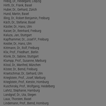
Hilbig, Dr., Heidegard, Leipzig
Hirth, Dr., Frank, Basel
Huber, Dr., Gerhard, Zürich
Hund, Martin, Basel
Illing, Dr., Robert Benjamin, Freiburg
Käch, Dr., Stefanie, Basel
Kästler, Dr., Hans, Ulm
Kaiser, Dr., Reinhard, Freiburg
Kaluza, Jan, Stuttgart
Kapfhammer, Dr., Josef P., Freiburg
Kestler, Dr., Hans, Ulm
Kittmann, Dr., Rolf, Freiburg
Klix, Prof., Friedhart , Berlin
Klonk, Dr., Sabine, Stuttgart
Klumpp, Prof., Susanne, Marburg
Kössl, Dr., Manfred, München
Köster, Dr., Bernd, Freiburg
Kraetschmar, Dr., Gerhard, Ulm
Krieglstein, Prof., Josef, Marburg
Krieglstein, Prof., Kerstin, Homburg
Kuschinsky, Prof., Wolfgang, Heidelberg
Lahrtz, Stephanie, Hamburg
Landgraf, Dr., Uta, Stegen
Laux, Thorsten, Basel
Lindemann, Prof., Bernd, Homburg