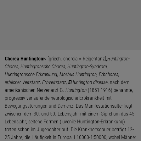
Chorea Huntington
w
[griech. choreia = Reigentanz]
,
Huntington-
Chorea
,
Huntingtonsche Chorea, Huntington-Syndrom,
Huntingtonsche Erkrankung, Morbus Huntington, Erbchorea,
erblicher Veitstanz, Erbveitstanz,
E
Huntington disease
, nach dem
amerikanischen Nervenarzt G.
Huntington
(1851-1916) benannte,
progressiv verlaufende neurologische Erbkrankheit mit
Bewegungsstörungen
und
Demenz
. Das Manifestationsalter liegt
zwischen dem 30. und 50. Lebensjahr mit einem Gipfel um das 45.
Lebensjahr; seltene Formen (juvenile Huntington-Erkrankung)
treten schon im Jugendalter auf. Die Krankheitsdauer beträgt 12-
25 Jahre, die Häufigkeit in Europa 1:10000-1:50000, wobei Männer