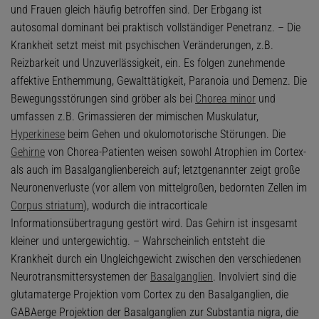
und Frauen gleich häufig betroffen sind. Der Erbgang ist
autosomal dominant bei praktisch vollständiger Penetranz. – Die
Krankheit setzt meist mit psychischen Veränderungen, z.B.
Reizbarkeit und Unzuverlässigkeit, ein. Es folgen zunehmende
affektive Enthemmung, Gewalttätigkeit, Paranoia und Demenz. Die
Bewegungsstörungen sind gröber als bei
Chorea minor
und
umfassen z.B. Grimassieren der mimischen Muskulatur,
Hyperkinese
beim Gehen und okulomotorische Störungen. Die
Gehirne
von Chorea-Patienten weisen sowohl Atrophien im Cortex-
als auch im Basalganglienbereich auf; letztgenannter zeigt große
Neuronenverluste (vor allem von mittelgroßen, bedornten Zellen im
Corpus striatum
), wodurch die intracorticale
Informationsübertragung gestört wird. Das Gehirn ist insgesamt
kleiner und untergewichtig. – Wahrscheinlich entsteht die
Krankheit durch ein Ungleichgewicht zwischen den verschiedenen
Neurotransmittersystemen der
Basalganglien
. Involviert sind die
glutamaterge Projektion vom Cortex zu den Basalganglien, die
GABAerge Projektion der Basalganglien zur Substantia nigra, die