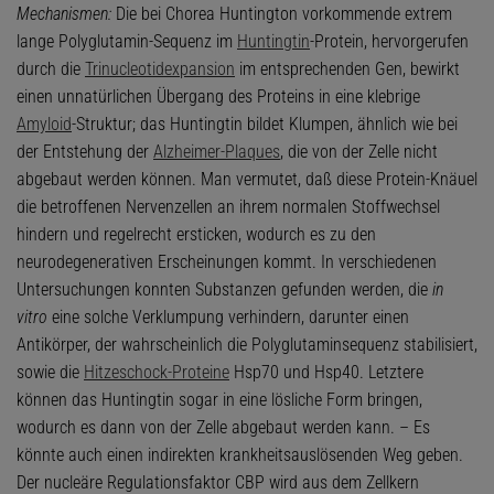
Mechanismen:
Die bei Chorea Huntington vorkommende extrem
lange Polyglutamin-Sequenz im
Huntingtin
-Protein, hervorgerufen
durch die
Trinucleotidexpansion
im entsprechenden Gen, bewirkt
einen unnatürlichen Übergang des Proteins in eine klebrige
Amyloid
-Struktur; das Huntingtin bildet Klumpen, ähnlich wie bei
der Entstehung der
Alzheimer-Plaques
, die von der Zelle nicht
abgebaut werden können. Man vermutet, daß diese Protein-Knäuel
die betroffenen Nervenzellen an ihrem normalen Stoffwechsel
hindern und regelrecht ersticken, wodurch es zu den
neurodegenerativen Erscheinungen kommt. In verschiedenen
Untersuchungen konnten Substanzen gefunden werden, die
in
vitro
eine solche Verklumpung verhindern, darunter einen
Antikörper, der wahrscheinlich die Polyglutaminsequenz stabilisiert,
sowie die
Hitzeschock-Proteine
Hsp70 und Hsp40. Letztere
können das Huntingtin sogar in eine lösliche Form bringen,
wodurch es dann von der Zelle abgebaut werden kann. – Es
könnte auch einen indirekten krankheitsauslösenden Weg geben.
Der nucleäre Regulationsfaktor CBP wird aus dem Zellkern