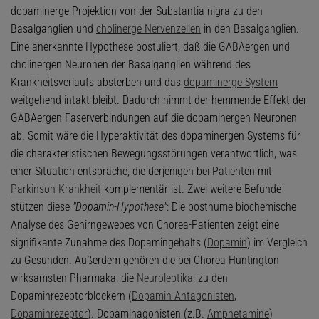
dopaminerge Projektion von der Substantia nigra zu den
Basalganglien und
cholinerge Nervenzellen
in den Basalganglien.
Eine anerkannte Hypothese postuliert, daß die GABAergen und
cholinergen Neuronen der Basalganglien während des
Krankheitsverlaufs absterben und das
dopaminerge System
weitgehend intakt bleibt. Dadurch nimmt der hemmende Effekt der
GABAergen Faserverbindungen auf die dopaminergen Neuronen
ab. Somit wäre die Hyperaktivität des dopaminergen Systems für
die charakteristischen Bewegungsstörungen verantwortlich, was
einer Situation entspräche, die derjenigen bei Patienten mit
Parkinson-Krankheit
komplementär ist. Zwei weitere Befunde
stützen diese
"Dopamin-Hypothese"
: Die posthume biochemische
Analyse des Gehirngewebes von Chorea-Patienten zeigt eine
signifikante Zunahme des Dopamingehalts (
Dopamin
) im Vergleich
zu Gesunden. Außerdem gehören die bei Chorea Huntington
wirksamsten Pharmaka, die
Neuroleptika
, zu den
Dopaminrezeptorblockern (
Dopamin-Antagonisten
,
Dopaminrezeptor
). Dopaminagonisten (z.B.
Amphetamine
)