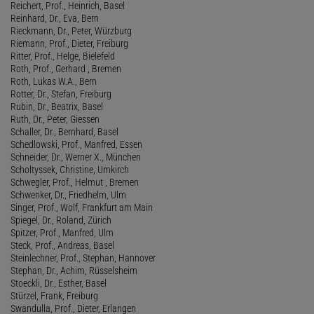
Reichert, Prof., Heinrich, Basel
Reinhard, Dr., Eva, Bern
Rieckmann, Dr., Peter, Würzburg
Riemann, Prof., Dieter, Freiburg
Ritter, Prof., Helge, Bielefeld
Roth, Prof., Gerhard , Bremen
Roth, Lukas W.A., Bern
Rotter, Dr., Stefan, Freiburg
Rubin, Dr., Beatrix, Basel
Ruth, Dr., Peter, Giessen
Schaller, Dr., Bernhard, Basel
Schedlowski, Prof., Manfred, Essen
Schneider, Dr., Werner X., München
Scholtyssek, Christine, Umkirch
Schwegler, Prof., Helmut , Bremen
Schwenker, Dr., Friedhelm, Ulm
Singer, Prof., Wolf, Frankfurt am Main
Spiegel, Dr., Roland, Zürich
Spitzer, Prof., Manfred, Ulm
Steck, Prof., Andreas, Basel
Steinlechner, Prof., Stephan, Hannover
Stephan, Dr., Achim, Rüsselsheim
Stoeckli, Dr., Esther, Basel
Stürzel, Frank, Freiburg
Swandulla, Prof., Dieter, Erlangen