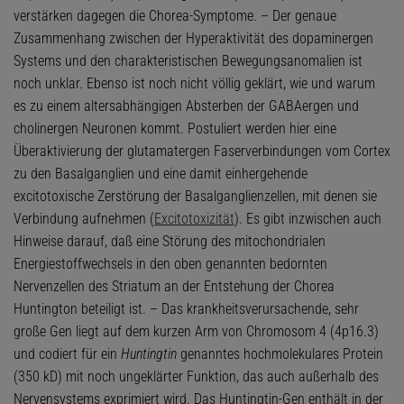
verstärken dagegen die Chorea-Symptome. – Der genaue
Zusammenhang zwischen der Hyperaktivität des dopaminergen
Systems und den charakteristischen Bewegungsanomalien ist
noch unklar. Ebenso ist noch nicht völlig geklärt, wie und warum
es zu einem altersabhängigen Absterben der GABAergen und
cholinergen Neuronen kommt. Postuliert werden hier eine
Überaktivierung der glutamatergen Faserverbindungen vom Cortex
zu den Basalganglien und eine damit einhergehende
excitotoxische Zerstörung der Basalganglienzellen, mit denen sie
Verbindung aufnehmen (
Excitotoxizität
). Es gibt inzwischen auch
Hinweise darauf, daß eine Störung des mitochondrialen
Energiestoffwechsels in den oben genannten bedornten
Nervenzellen des Striatum an der Entstehung der Chorea
Huntington beteiligt ist. – Das krankheitsverursachende, sehr
große Gen liegt auf dem kurzen Arm von Chromosom 4 (4p16.3)
und codiert für ein
Huntingtin
genanntes hochmolekulares Protein
(350 kD) mit noch ungeklärter Funktion, das auch außerhalb des
Nervensystems exprimiert wird. Das Huntingtin-Gen enthält in der