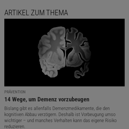
ARTIKEL ZUM THEMA
PRÄVENTION
:
14 Wege, um Demenz vorzubeugen
Bislang gibt es allenfalls Demenzmedikamente, die den
kognitiven Abbau verzögern. Deshalb ist Vorbeugung umso
wichtiger – und manches Verhalten kann das eigene Risiko
reduzieren.