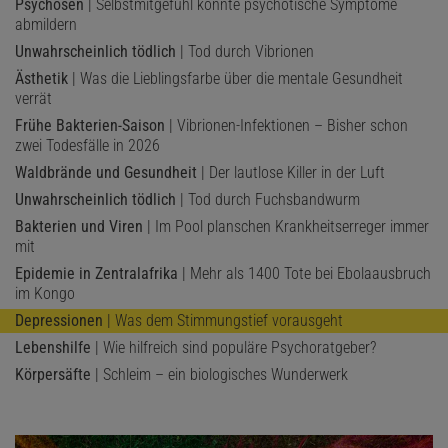
Psychosen
| Selbstmitgefühl könnte psychotische Symptome
abmildern
Unwahrscheinlich tödlich
| Tod durch Vibrionen
Ästhetik
| Was die Lieblingsfarbe über die mentale Gesundheit
verrät
Frühe Bakterien-Saison
| Vibrionen-Infektionen – Bisher schon
zwei Todesfälle in 2026
Waldbrände und Gesundheit
| Der lautlose Killer in der Luft
Unwahrscheinlich tödlich
| Tod durch Fuchsbandwurm
Bakterien und Viren
| Im Pool planschen Krankheitserreger immer
mit
Epidemie in Zentralafrika
| Mehr als 1400 Tote bei Ebolaausbruch
im Kongo
Depressionen
| Was dem Stimmungstief vorausgeht
Lebenshilfe
| Wie hilfreich sind populäre Psychoratgeber?
Körpersäfte
| Schleim – ein biologisches Wunderwerk