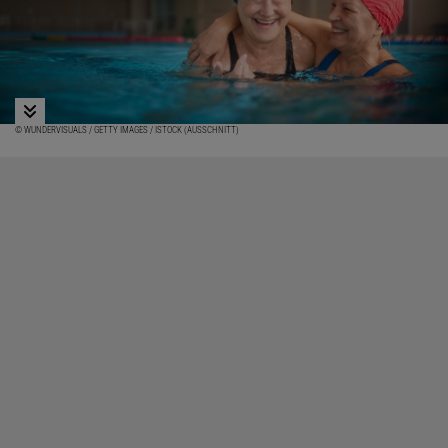
© WUNDERVISUALS / GETTY IMAGES / ISTOCK (AUSSCHNITT)