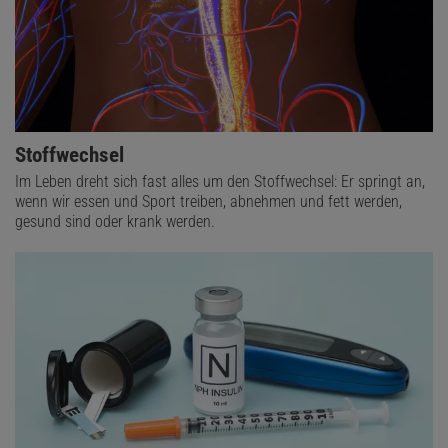
dass sich die Blutwerte von jenen, die Sport trieben, verbesserten.
Das passiert also sogar bei Menschen, die älter als 60 oder
65 sind. Das System ist auch in höherem Alter immer noch flexibel.
Das heißt: Wer viel sitzt, kann die negativen gesundheitlichen
Auswirkungen ausgleichen, indem er eine Stunde am Tag kräftig
Sport treibt. Bei den Männern nahmen verschiedene
Stoffwechsel
Entzündungswerte im Blut ab.
Im Leben dreht sich fast alles um den Stoffwechsel: Er springt an,
wenn wir essen und Sport treiben, abnehmen und fett werden,
gesund sind oder krank werden.