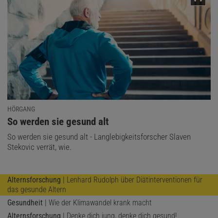
Umschalten zwischen diesen beiden Modi funktioniert bei den
Menschen aus langlebigen Familien besser.
Das klingt logisch, aber doch abstrakt. Welche Krankheiten
verursachen diese Prozesse, wenn sie nicht gut funktionieren?
HÖRGANG
:
So werden sie gesund alt
So werden sie gesund alt - Langlebigkeitsforscher Slaven
Stekovic verrät, wie.
Alternsforschung
| Lenhard Rudolph über Diätinterventionen für
das gesunde Altern
Gesundheit
| Wie der Klimawandel krank macht
Alternsforschung
| Denke dich jung, denke dich gesund!