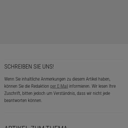
SCHREIBEN SIE UNS!
Wenn Sie inhaltliche Anmerkungen zu diesem Artikel haben,
können Sie die Redaktion
per E-Mail
informieren. Wir lesen Ihre
Zuschrift, bitten jedoch um Verständnis, dass wir nicht jede
© K. LINK/MAX-PLANCK-INSTITUT FÜR BIOLOGIE DES ALTERNS (AUSSCHNITT)
beantworten können.
Eline Slagboom |
Die Professorin für Molekulare Epidemiologie an der
Universität Leiden und am Max-Planck-Institut für die Biologie des
Alterns in Köln untersucht seit 2002 rund 3500 Personen in der
Leiden-
Langlebigkeitsstudie
, an der Geschwister im Alter ab 90 Jahren, deren
Nachkommen und Kontrollpersonen teilnehmen.