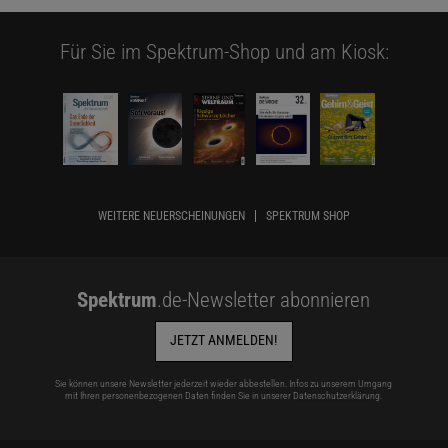
Für Sie im Spektrum-Shop und am Kiosk:
WEITERE NEUERSCHEINUNGEN
SPEKTRUM SHOP
Das könnte Sie auch interessieren:
Spektrum
.de-Newsletter abonnieren
Digitalpaket: Sport
JETZT ANMELDEN!
Sie können unsere Newsletter jederzeit wieder abbestellen. Infos zu unserem Umgang
mit Ihren personenbezogenen Daten finden Sie in unserer
Datenschutzerklärung
.
Und wie verhält es sich bei den Jüngeren? Kann man es sich in