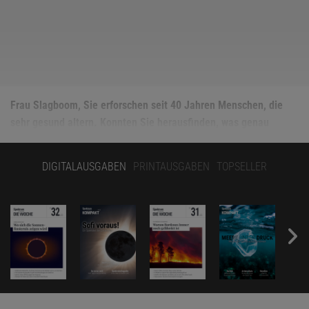
Frau Slagboom, Sie erforschen seit 40 Jahren Menschen, die
sehr gesund altern. Konnten Sie herausfinden, was genau
Personen aus langlebigen Familien vom Rest der Menschheit
unterscheidet?
DIGITALAUSGABEN
PRINTAUSGABEN
TOPSELLER
Bislang konnten wir zwei wesentliche Unterschiede finden. Zum
einen reagiert das Immunsystem dieser Menschen anders, etwa
wenn das körpereigene Abwehrsystem fremde Erbsubstanz, die
von Bakterien oder Viren stammen kann, im Körper oder in den
Zellen findet. Uns ist aufgefallen, dass die Reaktion darauf bei
Menschen aus langlebigen Familien zurückhaltender ausfällt –
und das ist anscheinend positiv für ein langes Leben. Eine heftige
Immunreaktion ist schlechter als eine ausgeglichene. Das sehen