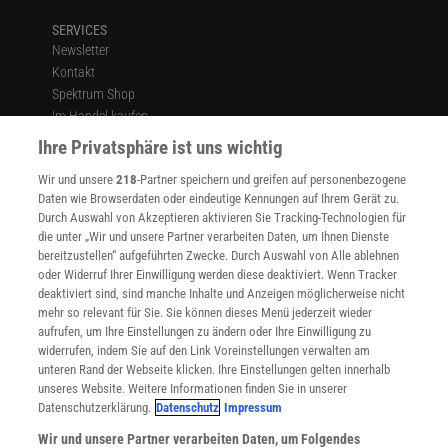
jungen Jahren leisten, faul zu sein, ohne seine
SERVICES
Lebenserwartung zu reduzieren?
Newsletter
Kontakt
Bewegungsmangel in jüngeren Jahren passt normalerweise in ein
Spektrum Shop
Muster. Menschen mit sitzendem Verhalten ernähren sich in der
Im Handel kaufen
Regel auch ungesünder. Sie entwickeln Fettpartikel in ihren
Presse
Ihre Privatsphäre ist uns wichtig
Verträge kündigen
Muskeln. Angenommen, Sie sind früh im Leben fettleibig, dann
Wir und unsere
218
-Partner speichern und greifen auf personenbezogene
Widerruf
sind die Zellen ständig überfüttert. Unbrauchbare Proteine werden
Daten wie Browserdaten oder eindeutige Kennungen auf Ihrem Gerät zu.
nicht entfernt, sondern sammeln sich in den Zellen an. So können
INFO
Durch Auswahl von Akzeptieren aktivieren Sie Tracking-Technologien für
Krebszellen entstehen. Außerdem werden Gefäßwände geschädigt.
Mediadaten
die unter „Wir und unsere Partner verarbeiten Daten, um Ihnen Dienste
bereitzustellen“ aufgeführten Zwecke. Durch Auswahl von Alle ablehnen
Datenschutz
Auch in jungen Jahren ist es also ein Risiko, nicht auf seine
oder Widerruf Ihrer Einwilligung werden diese deaktiviert. Wenn Tracker
Nutzungsbedingungen
Gesundheit zu achten. Je früher man es schafft, das zu ändern,
deaktiviert sind, sind manche Inhalte und Anzeigen möglicherweise nicht
Cookie-Einstellungen
desto höher ist die Wahrscheinlichkeit für ein langes, gesundes
mehr so relevant für Sie. Sie können dieses Menü jederzeit wieder
Utiq verwalten
aufrufen, um Ihre Einstellungen zu ändern oder Ihre Einwilligung zu
Leben. Ausgewogene Ernährung und Bewegung sind die besten
Nutzungsbasierte Onlinewerbung
widerrufen, indem Sie auf den Link Voreinstellungen verwalten am
Hebel. Zellen sind dafür gemacht, aktiv zu sein und Energie zu
Alle Artikel
unteren Rand der Webseite klicken. Ihre Einstellungen gelten innerhalb
verbrennen. Und wir sitzen nicht nur viel zu viel – wir essen oft
unseres Website. Weitere Informationen finden Sie in unserer
Impressum
Datenschutzerklärung.
Datenschutz
Impressum
umso mehr und fettreicher, je mehr wir sitzen. Das wirkt sich auch
WEITERE ANGEBOTE
auf unser Gehirn aus, das unseren Stoffwechsel und
Wir und unsere Partner verarbeiten Daten, um Folgendes
Angebote für Schulen