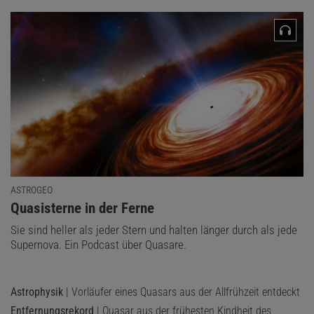
Das könnte Sie auch interessieren:
Wie entstand das Universum?
ASTROGEO
:
Quasisterne in der Ferne
Sie sind heller als jeder Stern und halten länger durch als jede
Diesen Artikel empfehlen:
Supernova. Ein Podcast über Quasare.
Tilmann Althaus
Astrophysik
| Vorläufer eines Quasars aus der Allfrühzeit entdeckt
ist promovierter Geochemiker und Redakteur für Astronomie.
Entfernungsrekord
| Quasar aus der frühesten Kindheit des