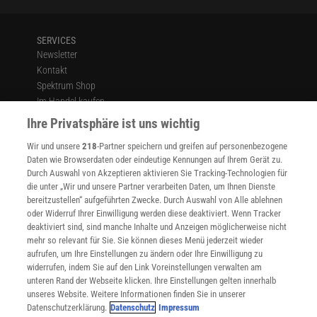
SERVICES
Newsletter
Kontakt
Spektrum Shop
Im Handel kaufen
Presse
Ihre Privatsphäre ist uns wichtig
Verträge kündigen
Wir und unsere
218
-Partner speichern und greifen auf personenbezogene
Widerruf
Daten wie Browserdaten oder eindeutige Kennungen auf Ihrem Gerät zu.
INFO
Durch Auswahl von Akzeptieren aktivieren Sie Tracking-Technologien für
Mediadaten
die unter „Wir und unsere Partner verarbeiten Daten, um Ihnen Dienste
bereitzustellen“ aufgeführten Zwecke. Durch Auswahl von Alle ablehnen
Datenschutz
oder Widerruf Ihrer Einwilligung werden diese deaktiviert. Wenn Tracker
Nutzungsbedingungen
deaktiviert sind, sind manche Inhalte und Anzeigen möglicherweise nicht
Cookie-Einstellungen
mehr so relevant für Sie. Sie können dieses Menü jederzeit wieder
Utiq verwalten
aufrufen, um Ihre Einstellungen zu ändern oder Ihre Einwilligung zu
Nutzungsbasierte Onlinewerbung
widerrufen, indem Sie auf den Link Voreinstellungen verwalten am
Alle Artikel
unteren Rand der Webseite klicken. Ihre Einstellungen gelten innerhalb
unseres Website. Weitere Informationen finden Sie in unserer
Impressum
Datenschutzerklärung.
Datenschutz
Impressum