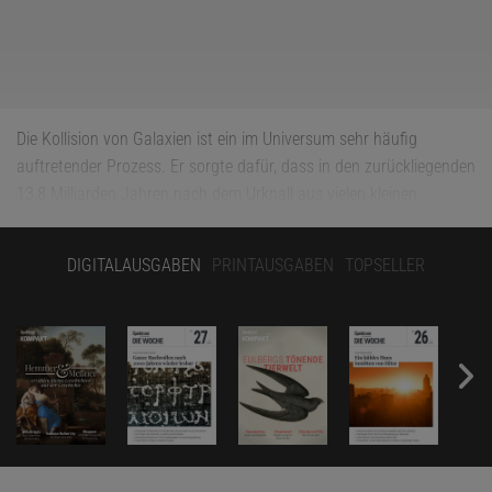
Die Kollision von Galaxien ist ein im Universum sehr häufig
auftretender Prozess. Er sorgte dafür, dass in den zurückliegenden
13,8 Milliarden Jahren nach dem Urknall aus vielen kleinen
Welteninseln die riesigen Galaxien entstanden, die wir heute
beobachten können. Das wird hierarchisches Wachstum genannt.
DIGITALAUSGABEN
PRINTAUSGABEN
TOPSELLER
Bei der Kollision von zwei Galaxien vereinigen sich auch die beiden
zentralen, extrem massereichen Schwarzen Löcher. Nun konnte
eine bevorstehende Verschmelzung von zwei aktiven Schwarzen
Löchern im jungen Universum beobachtet werden, als das Weltall
erst rund sieben Prozent seines heutigen Alters erreicht hatte, die
kosmologische Rotverschiebung der beiden Quasare beträgt
z
= 6,05. Darüber berichtet das
Team um Yoshiki Matsuoka von
der japanischen Ehime University
.