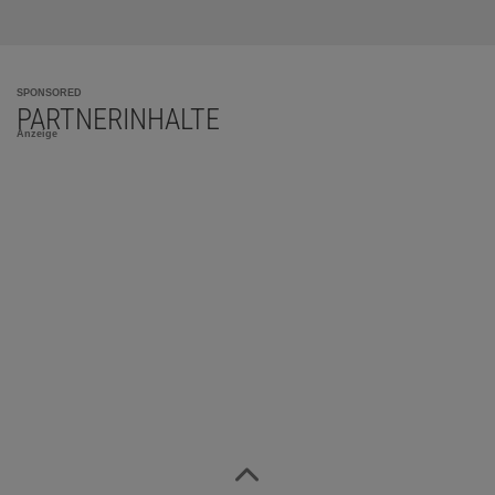
SPONSORED
PARTNERINHALTE
Anzeige