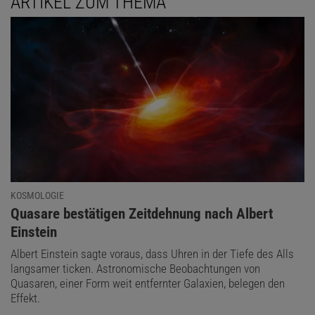
ARTIKEL ZUM THEMA
dass nicht eine Gravitationslinse oder ein Vordergrundobjekt einen
Doppelquasar nur vortäuschten, setzte die Gruppe um Matsuoka
die beiden Großteleskope Gemini North und Subaru ein, die sich
beide auf dem Mauna Kea in Hawaii befinden. Anhand ihrer
Spektren ließ sich dann zweifelsfrei feststellen, dass es sich
wirklich um einen Doppelquasar handelt.
KOSMOLOGIE
:
Quasare bestätigen Zeitdehnung nach Albert
Einstein
Albert Einstein sagte voraus, dass Uhren in der Tiefe des Alls
langsamer ticken. Astronomische Beobachtungen von
Quasaren, einer Form weit entfernter Galaxien, belegen den
Effekt.