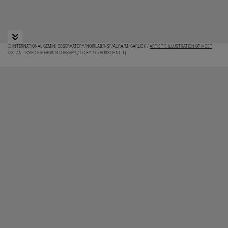
© INTERNATIONAL GEMINI OBSERVATORY/NOIRLAB/NSF/AURA/M. GARLICK /
ARTIST’S ILLUSTRATION OF MOST
DISTANT PAIR OF MERGING QUASARS
/
CC BY 4.0
(AUSSCHNITT)