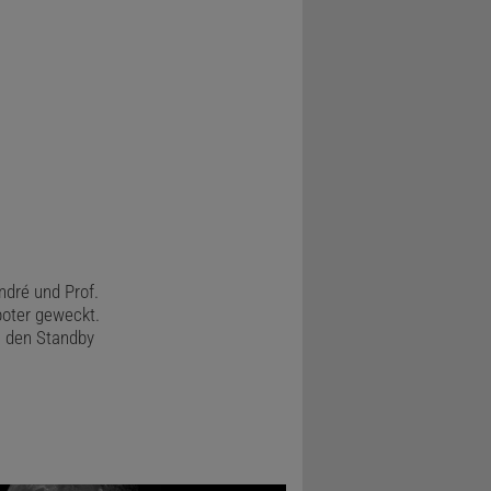
 Occult 4
.org
)
ndré und Prof.
boter geweckt.
in den Standby