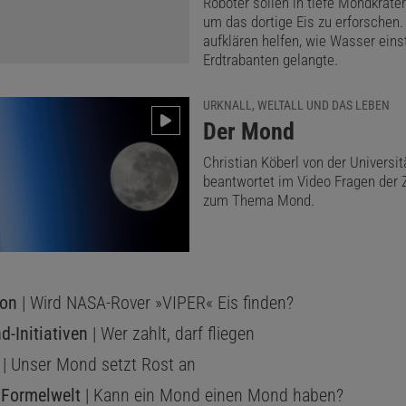
Dieser Artikel ist enthalten in
Sterne und Wel
Roboter sollen in tiefe Mondkrater
um das dortige Eis zu erforschen.
Mikroquasar – Gammastrahlen und Jets ein
aufklären helfen, wie Wasser eins
kosmischen Seekuh
Erdtrabanten gelangte.
Download (Abo)
Noch kein Abo? Jetzt abonnieren!
URKNALL, WELTALL UND DAS LEBEN
Ausgabe als PDF-Download (EUR 6,99)
:
Der Mond
Christian Köberl von der Universi
beantwortet im Video Fragen der
zum Thema Mond.
eckung des 6,0 mag hellen HIP 9533 im Sternbild Widder
r der Austritt am dunklen Rand des abnehmenden Monde
u sehen. Wieder steht der Mond recht tief, ungefähr zehn
zont.
on
| Wird NASA-Rover »VIPER« Eis finden?
d-Initiativen
| Wer zahlt, darf fliegen
ungen durch den Mond ereignen sich wegen der relativ g
| Unser Mond setzt Rost an
ung an verschiedenen Beobachtungsorten zu unterschie
s Formelwelt
| Kann ein Mond einen Mond haben?
er Tabelle sind drei Orte zur Orientierung angegeben; gen