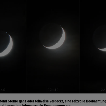
ond Sterne ganz oder teilweise verdeckt, sind reizvolle Beobachtun
onat besonders lohnenswerte Begegnungen vor.