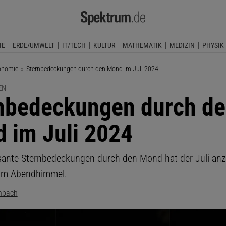
IE
ERDE/UMWELT
IT/TECH
KULTUR
MATHEMATIK
MEDIZIN
PHYSIK
onomie
Aktuelle Seite:
Sternbedeckungen durch den Mond im Juli 2024
EN
nbedeckungen durch d
 im Juli 2024
ssante Sternbedeckungen durch den Mond hat der Juli anz
 am Abendhimmel.
nbach