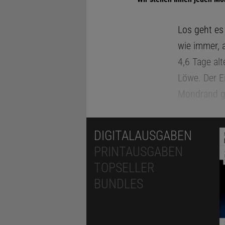
Los geht es
wie immer, 
4,6 Tage al
Löwe. Der Ei
Mondrand gu
nicht abges
schwieriger
DIGITALAUSGABEN
daher im Sü
PRINTAUSGABEN
Himmel scho
TOPSELLER
über dem We
BUNDLES
Mal jedoch 
dunklerem H
6,4 Tage al