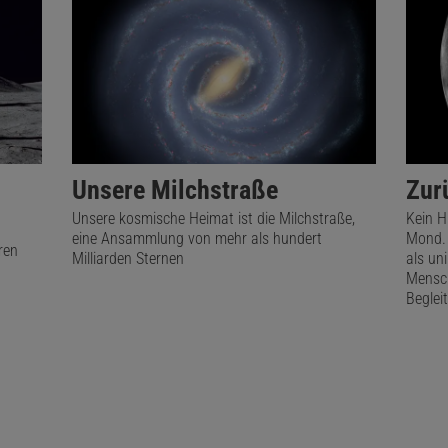
Das könnte Sie auch interessieren:
Sterne und Weltraum
Exoplaneten – Überleben
um Weiße Zwerge
Unsere Milchstraße
Zur
Unsere kosmische Heimat ist die Milchstraße,
Kein H
eine Ansammlung von mehr als hundert
Mond. 
ren
kel empfehlen:
Milliarden Sternen
als un
Mensch
Begleit
Jan Hattenbach
Der Wissenschaftsjournalist und Astronom schreibt über
alles, was im All passiert.