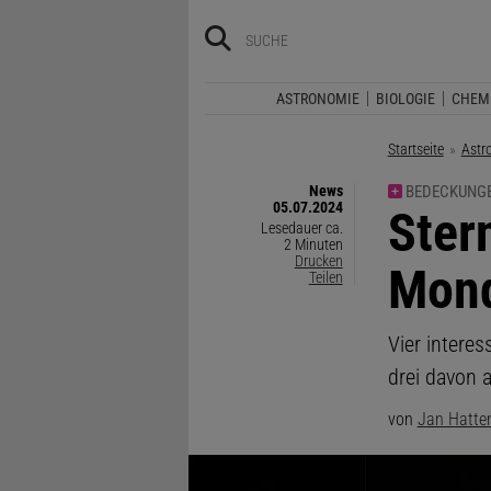
ASTRONOMIE
BIOLOGIE
CHEM
Startseite
Astr
News
BEDECKUNG
05.07.2024
:
Ster
Lesedauer ca.
2 Minuten
Drucken
Mond
Teilen
Vier intere
drei davon
von
Jan Hatte