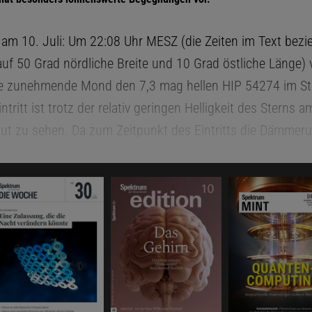
 am 10. Juli: Um 22:08 Uhr MESZ (die Zeiten im Text bezie
auf 50 Grad nördliche Breite und 10 Grad östliche Länge) 
te zunehmende Mond den 7,3 mag hellen HIP 54274 im St
ntritt ist trotz der relativ geringen Helligkeit des Sterns 
t zu sehen. Da zum Zeitpunkt des Eintritts die Dämmer
chlossen ist, gestaltet sich das Beobachten allerdings u
, je weiter man sich im Norden aufhält. Am besten sieht m
den Deutschlands oder in der Schweiz und in Österreich,
n dunkler ist als im Norden. Der Mond befindet sich etw
sthorizont. Am 12. Juli wiederholt sich das Ganze beina
mit dem 6,9 mag hellen HIP 61054 im Sternbild Jungfrau 
immel. Der Eintritt des Sterns findet um 22:21 Uhr statt.
te Mond steht zirka 16 Grad hoch.