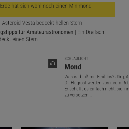
 Erde hat sich wohl noch einen Minimond
eils eigenen Ort kann man sich mit freien Programmen wie
n
ltations.com/iota/occult4.htm
) oder Stellarium (
stellarium
| Asteroid Vesta bedeckt hellen Stern
eziehungsweise anzeigen lassen.
gstipps für Amateurastronomen
| Ein Dreifach-
deckt einen Stern
SCHLAULICHT
:
Mond
Was ist bloß mit Emil los? Jörg, A
Dr. Flugrost werden von ihrem Ro
Er schafft es einfach nicht, sich 
zu versetzen …
 (AUSSCHNITT)