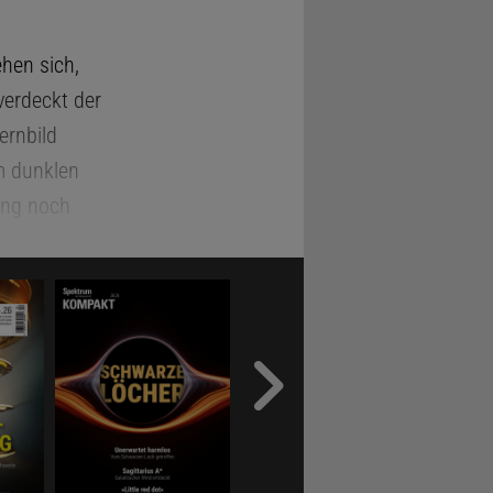
hen sich,
verdeckt der
ernbild
am dunklen
ung noch
mso
an ihn
 wo der
a 15 Grad
he, dieses
bei
 Der nun