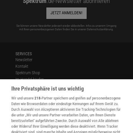
Spektrum
.de-Newsletter abonnieren
JETZT ANMELDEN!
Sie können unsere Newsletter jederzeit wieder abbestellen. Infos zu unserem Umgang
mit Ihren personenbezogenen Daten finden Sie in unserer
Datenschutzerklärung
.
SERVICES
Newsletter
Kontakt
Spektrum Shop
Im Handel kaufen
Presse
Ihre Privatsphäre ist uns wichtig
Verträge kündigen
Wir und unsere
218
-Partner speichern und greifen auf personenbezogene
Widerruf
Daten wie Browserdaten oder eindeutige Kennungen auf Ihrem Gerät zu.
INFO
Durch Auswahl von Akzeptieren aktivieren Sie Tracking-Technologien für
Mediadaten
die unter „Wir und unsere Partner verarbeiten Daten, um Ihnen Dienste
bereitzustellen“ aufgeführten Zwecke. Durch Auswahl von Alle ablehnen
Datenschutz
oder Widerruf Ihrer Einwilligung werden diese deaktiviert. Wenn Tracker
Nutzungsbedingungen
deaktiviert sind, sind manche Inhalte und Anzeigen möglicherweise nicht