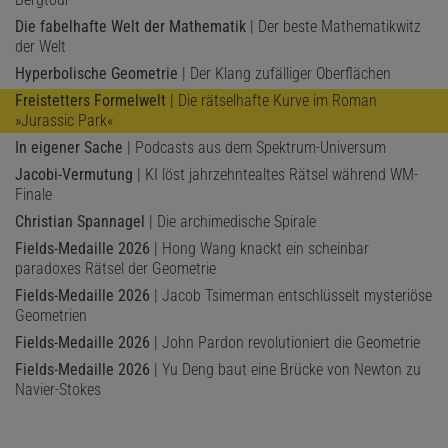
Die fabelhafte Welt der Mathematik
| Der beste Mathematikwitz
der Welt
Hyperbolische Geometrie
| Der Klang zufälliger Oberflächen
Freistetters Formelwelt
| Die rätselhafte Kurve im Roman
»Jurassic Park«
In eigener Sache
| Podcasts aus dem Spektrum-Universum
Jacobi-Vermutung
| KI löst jahrzehntealtes Rätsel während WM-
Finale
Christian Spannagel
| Die archimedische Spirale
Fields-Medaille 2026
| Hong Wang knackt ein scheinbar
paradoxes Rätsel der Geometrie
Fields-Medaille 2026
| Jacob Tsimerman entschlüsselt mysteriöse
Geometrien
Fields-Medaille 2026
| John Pardon revolutioniert die Geometrie
Fields-Medaille 2026
| Yu Deng baut eine Brücke von Newton zu
Navier-Stokes