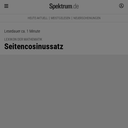
HEUTE AKTUELL
MEISTGELESEN
NEUERSCHEINUNGEN
Lesedauer ca. 1 Minute
LEXIKON DER MATHEMATIK
:
Seitencosinussatz