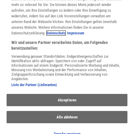
Cookie-Einstellungen
mehr so relevant für Sie. Sie können dieses Menü jederzeit wieder
Utiq verwalten
aufrufen, um Ihre Einstellungen zu ändern oder Ihre Einwilligung zu
Nutzungsbasierte Onlinewerbung
widerrufen, indem Sie auf den Link Voreinstellungen verwalten am
Alle Artikel
unteren Rand der Webseite klicken. Ihre Einstellungen gelten innerhalb
unseres Website. Weitere Informationen finden Sie in unserer
Impressum
Datenschutzerklärung.
Datenschutz
Impressum
WEITERE ANGEBOTE
Wir und unsere Partner verarbeiten Daten, um Folgendes
Angebote für Schulen
bereitzustellen:
Angebote für Institutionen
Verwendung genauer Standortdaten. Endgeräteeigenschaften zur
Sprachen lernen mit Gymglish
Identifikation aktiv abfragen. Speichern von oder Zugriff auf
Lexika
Informationen auf einem Endgerät. Personalisierte Werbung und Inhalte,
Messung von Werbeleistung und der Performance von Inhalten,
Für Spektrum schreiben
Zielgruppenforschung sowie Entwicklung und Verbesserung von
Zugänglichkeitserklärung
Angeboten.
Liste der Partner (Lieferanten)
WEBSEITEN
KielSCN
Akzeptieren
Wissenschaft in die Schulen
SciLogs
Alle ablehnen
Uns finden Sie auch hier:
Zwecke anzeigen