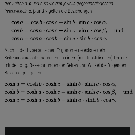
den Seiten a, b und c sowie den jeweils gegenüberliegenden
Innenwinkeln
α
, β und γ gelten die Beziehungen
cos
a
=
cos
b
⋅
cos
c
+
sin
b
⋅
sin
c
⋅
cos
α
,
cos
b
=
cos
a
⋅
cos
c
+
sin
c
⋅
sin
c
⋅
cos
β
,
und
Auch in der
hyperbolischen Trigonometrie
existiert ein
Seitencosinussatz, nach dem in einem (nichteuklidischen) Dreieck
mit den o. g. Bezeichnungen der Seiten und Winkel die folgenden
Beziehungen gelten:
cosh
a
=
cosh
b
⋅
cosh
c
−
sinh
b
⋅
sinh
c
⋅
cos
α
,
cosh
b
=
cosh
a
⋅
cosh
c
−
sinh
c
⋅
si