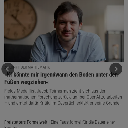
ZUKUNFT DER MATHEMATIK
:
»KI könnte mir irgendwann den Boden unter den
Füßen wegziehen«
Fields-Medaillist Jacob Tsimerman zieht sich aus der
mathematischen Forschung zurück, um bei OpenAI zu arbeiten
– und erntet dafür Kritik. Im Gespräch erklärt er seine Gründe.
Freistetters Formelwelt
| Eine Faustformel für die Dauer einer
Bergtour