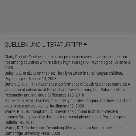
QUELLEN UND LITERATURTIPP
Clark, C. et al.: Declines in religiosity predict increases in violent crime – but
not among countries with relatively high average IQ. Psychological Science 3,
2020
Daley, T. C. et al.: IQ on the rise: The Flynn Effect in rural Kenyan children.
Psychological Science 14, 2003
Dutton, E. et al.: The Raven’s test performance of South Sudanese samples: A
validation of criticisms of the utility of Raven’s among Sub-Saharan Africans.
Personality and Individual Differences 128, 2018
Schneider B. et al.: Teaching the underlying rules of figural matrices in a short
video increases test scores. Intelligence 82, 2020
Warne, R. T., Burmingham, C.: Spearman’s g found in 31 non-Western
nations: Strong evidence that g is a universal phenomenon. Psychological
Bulletin 145, 2019
Warne, R. T.: In the know: Debunking 35 myths about human intelligence.
Cambridge University Press, 2020