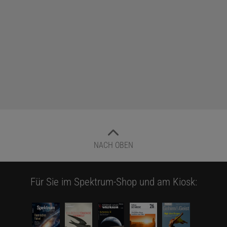
NACH OBEN
Für Sie im Spektrum-Shop und am Kiosk: