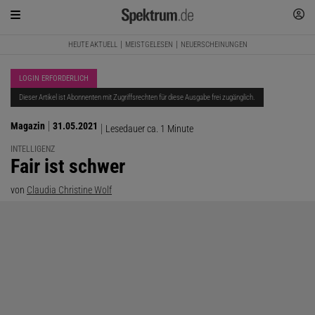
HEUTE AKTUELL
MEISTGELESEN
NEUERSCHEINUNGEN
LOGIN ERFORDERLICH
Dieser Artikel ist Abonnenten mit Zugriffsrechten für diese Ausgabe frei zugänglich.
Magazin
31.05.2021
Lesedauer ca. 1 Minute
INTELLIGENZ
:
Fair ist schwer
von
Claudia Christine Wolf