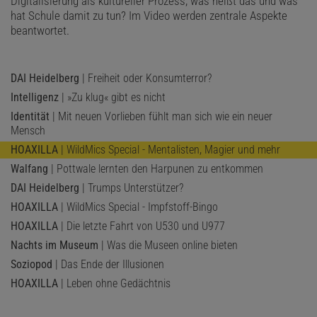
Digitalisierung als kultureller Prozess, was heißt das und was
hat Schule damit zu tun? Im Video werden zentrale Aspekte
beantwortet.
DAI Heidelberg
| Freiheit oder Konsumterror?
Intelligenz
| »Zu klug« gibt es nicht
Identität
| Mit neuen Vorlieben fühlt man sich wie ein neuer
Mensch
HOAXILLA
| WildMics Special - Mentalisten, Magier und mehr
Walfang
| Pottwale lernten den Harpunen zu entkommen
DAI Heidelberg
| Trumps Unterstützer?
HOAXILLA
| WildMics Special - Impfstoff-Bingo
HOAXILLA
| Die letzte Fahrt von U530 und U977
Nachts im Museum
| Was die Museen online bieten
Soziopod
| Das Ende der Illusionen
HOAXILLA
| Leben ohne Gedächtnis