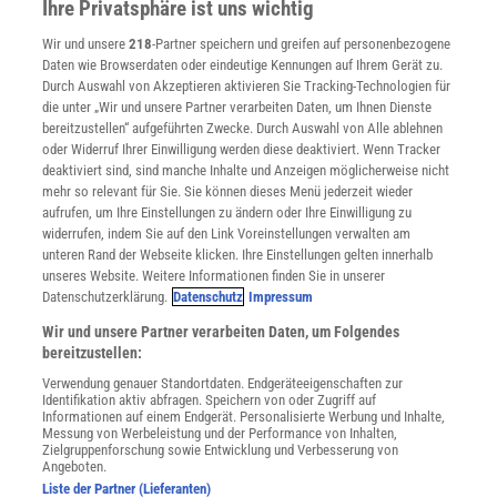
Ihre Privatsphäre ist uns wichtig
Verträge kündigen
Wir und unsere
218
-Partner speichern und greifen auf personenbezogene
Widerruf
Daten wie Browserdaten oder eindeutige Kennungen auf Ihrem Gerät zu.
INFO
Durch Auswahl von Akzeptieren aktivieren Sie Tracking-Technologien für
Mediadaten
die unter „Wir und unsere Partner verarbeiten Daten, um Ihnen Dienste
bereitzustellen“ aufgeführten Zwecke. Durch Auswahl von Alle ablehnen
Datenschutz
oder Widerruf Ihrer Einwilligung werden diese deaktiviert. Wenn Tracker
Nutzungsbedingungen
deaktiviert sind, sind manche Inhalte und Anzeigen möglicherweise nicht
Cookie-Einstellungen
mehr so relevant für Sie. Sie können dieses Menü jederzeit wieder
Utiq verwalten
aufrufen, um Ihre Einstellungen zu ändern oder Ihre Einwilligung zu
Nutzungsbasierte Onlinewerbung
widerrufen, indem Sie auf den Link Voreinstellungen verwalten am
Alle Artikel
unteren Rand der Webseite klicken. Ihre Einstellungen gelten innerhalb
unseres Website. Weitere Informationen finden Sie in unserer
Impressum
Datenschutzerklärung.
Datenschutz
Impressum
WEITERE ANGEBOTE
Wir und unsere Partner verarbeiten Daten, um Folgendes
Angebote für Schulen
bereitzustellen:
Angebote für Institutionen
Verwendung genauer Standortdaten. Endgeräteeigenschaften zur
Sprachen lernen mit Gymglish
Identifikation aktiv abfragen. Speichern von oder Zugriff auf
Lexika
Informationen auf einem Endgerät. Personalisierte Werbung und Inhalte,
Messung von Werbeleistung und der Performance von Inhalten,
Für Spektrum schreiben
Zielgruppenforschung sowie Entwicklung und Verbesserung von
Zugänglichkeitserklärung
Angeboten.
Liste der Partner (Lieferanten)