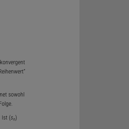
 konvergent
Reihenwert“
hnet sowohl
Folge.
 Ist (
s
)
n