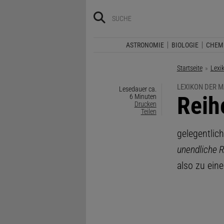
ASTRONOMIE
BIOLOGIE
CHEM
Startseite
Lexi
LEXIKON DER 
Lesedauer ca.
:
Reih
6 Minuten
Drucken
Teilen
gelegentlic
unendliche 
also zu eine