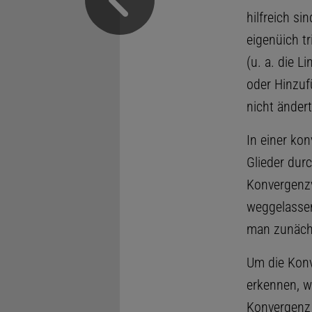
hilfreich si
eigenüich tr
(u. a. die L
oder Hinzu
nicht ändert
In einer ko
Glieder du
Konvergenzv
weggelassen
man zunäch
Um die Konv
erkennen, w
Konvergenz