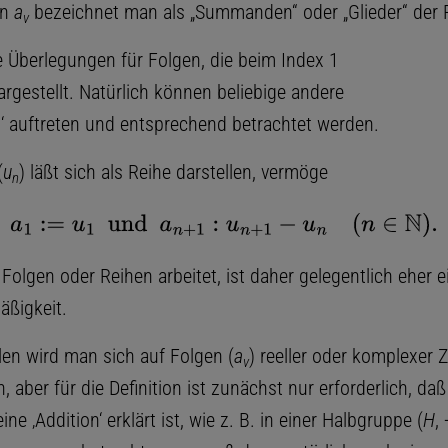
en
a
bezeichnet man als „Summanden“ oder „Glieder“ der R
v
ie Überlegungen für Folgen, die beim Index 1
rgestellt. Natürlich können beliebige andere
es‘ auftreten und entsprechend betrachtet werden.
(
u
) läßt sich als Reihe darstellen, vermöge
n
a
1
:=
u
1
und
a
n
+
1
:
u
n
+
1
−
u
n
(
n
∈
N
)
.
olgen oder Reihen arbeitet, ist daher gelegentlich eher e
ßigkeit.
llen wird man sich auf Folgen (
a
) reeller oder komplexer 
v
 aber für die Definition ist zunächst nur erforderlich, daß
ine ‚Addition‘ erklärt ist, wie z. B. in einer Halbgruppe (
H
,