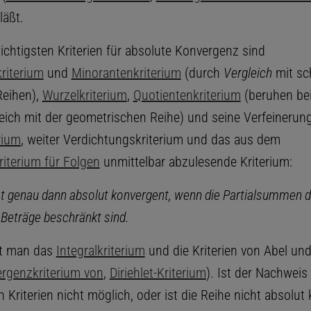
läßt.
ichtigsten Kriterien für absolute Konvergenz sind
riterium
und
Minorantenkriterium
(durch
Vergleich
mit sc
Reihen),
Wurzelkriterium
,
Quotientenkriterium
(beruhen be
eich mit der geometrischen Reihe) und seine Verfeineru
rium
, weiter Verdichtungskriterium und das aus dem
iterium für Folgen
unmittelbar abzulesende Kriterium:
st genau dann absolut konvergent, wenn die Partialsummen d
Beträge beschränkt sind.
t man das
Integralkriterium
und die Kriterien von Abel und 
ergenzkriterium von
,
Diriehlet-Kriterium
). Ist der Nachweis
 Kriterien nicht möglich, oder ist die Reihe nicht absolut