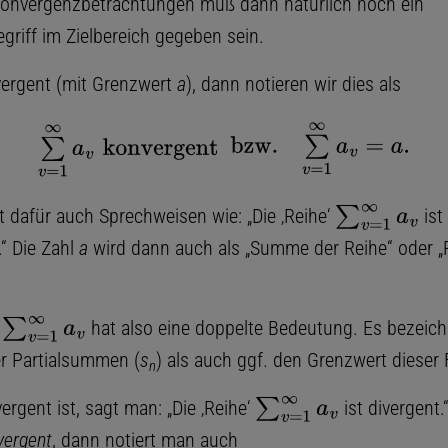
onvergenzbetrachtungen muß dann natürlich noch ein
griff im Zielbereich gegeben sein.
vergent (mit Grenzwert
a
), dann notieren wir dies als
∑
v
=
1
∞
a
v
konvergent
bzw
.
∑
v
=
1
∞
a
v
=
a
.
 dafür auch Sprechweisen wie: „Die ‚Reihe‘
ist
∑
v
=
1
∞
a
v
.“ Die Zahl
a
wird dann auch als „Summe der Reihe“ oder „
l
hat also eine doppelte Bedeutung. Es bezeic
∑
v
=
1
∞
a
v
er Partialsummen (
s
) als auch ggf. den Grenzwert dieser 
n
vergent ist, sagt man: „Die ‚Reihe‘
ist divergent.“
∑
v
=
1
∞
a
v
vergent
, dann notiert man auch