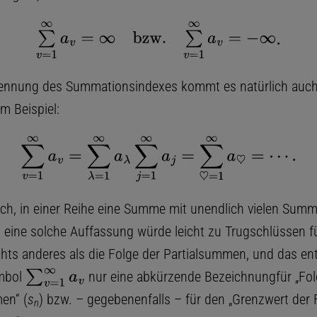
∑
v
=
1
∞
a
v
=
∞
bzw
.
∑
v
=
1
∞
a
v
=
−
∞
.
ennung des Summationsindexes kommt es natürlich auch 
um Beispiel:
∑
∞
v
=
1
a
v
=
∑
∞
λ
=
1
a
λ
∑
∞
j
=
1
a
j
=
∑
∞
♡
=
1
a
♡
=
⋯
.
sch, in einer Reihe eine Summe mit unendlich vielen Sum
 eine solche Auffassung würde leicht zu Trugschlüssen f
ichts anderes als die Folge der Partialsummen, und das e
mbol
nur eine abkürzende Bezeichnungfür „Fol
∑
v
=
1
∞
a
v
en“ (
s
) bzw. – gegebenenfalls – für den „Grenzwert der 
n