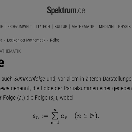
IE
ERDE/UMWELT
IT/TECH
KULTUR
MATHEMATIK
MEDIZIN
PHYSIK
ka
Lexikon der Mathematik
Aktuelle Seite:
Reihe
MATHEMATIK
e
h auch
Summenfolge
und, vor allem in älteren Darstellunge
Reihe
genannt, die Folge der Partialsummen einer gegeben
r Folge (
a
) die Folge (
s
), wobei
v
n
s
n
:=
∑
v
=
1
n
a
v
(
n
∈
N
)
.