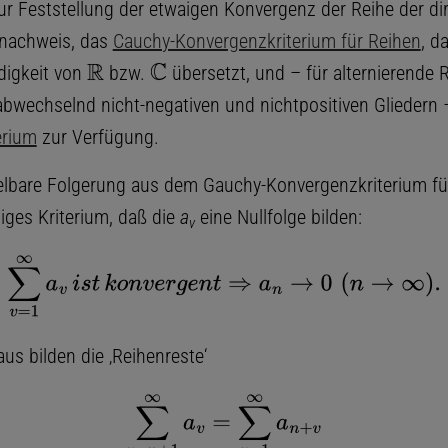
ur Feststellung der etwaigen Konvergenz der Reihe der di
nachweis, das
Cauchy-Konvergenzkriterium für Reihen
, d
ndigkeit von
bzw.
übersetzt, und – für alternierende R
R
C
abwechselnd nicht-negativen und nichtpositiven Gliedern 
erium
zur Verfügung.
elbare Folgerung aus dem Gauchy-Konvergenzkriterium für
iges Kriterium, daß die
a
eine Nullfolge bilden:
v
∑
∞
v
=
1
a
v
i
s
t
k
o
n
v
e
r
g
e
n
t
⇒
a
n
→
0
(
n
→
∞
)
.
us bilden die ‚Reihenreste‘
∑
∞
v
=
n
+
1
a
v
=
∑
∞
v
=
1
a
n
+
v