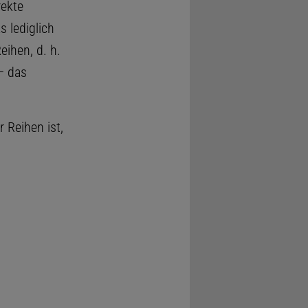
rekte
as lediglich
eihen, d. h.
– das
 Reihen ist,