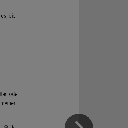
es, die
llen oder
emeiner
mühsam;