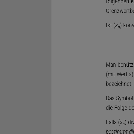
folgenden K
Grenzwertbe
Ist (
s
) kon
n
Man benützt
(mit Wert
a
)
bezeichnet.
Das Symbo
die Folge d
Falls (
s
) di
n
bestimmt di