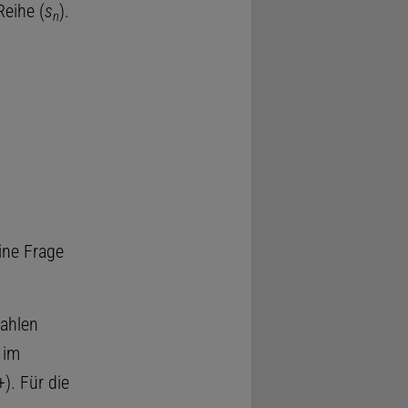
eihe (
s
).
n
ine Frage
Zahlen
 im
 +). Für die