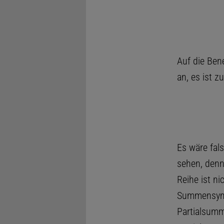
Auf die Ben
an, es ist z
Es wäre fal
sehen, denn
Reihe ist n
Summensy
Partialsumm