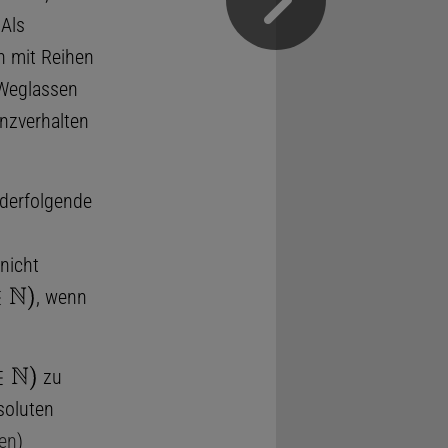
 Als
en mit Reihen
 Weglassen
enzverhalten
nderfolgende
nicht
, wenn
zu
soluten
hen
)