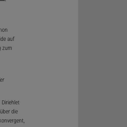
hon
ide auf
ng zum
er
Diriehlet
 über die
 konvergent,