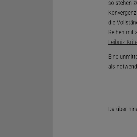
so stehen z
Konvergenz
die Vollstä
Reihen mit 
Leibniz-Krit
Eine unmitt
als notwend
Darüber hina