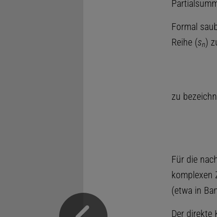
Partialsum
Formal saub
Reihe (
s
) z
n
zu bezeichn
Für die nac
komplexen Z
(etwa in B
Der direkte 