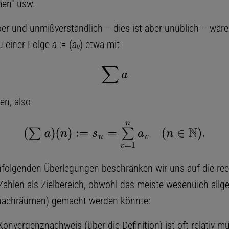
men“ usw.
er und unmißverständlich – dies ist aber unüblich – wäre 
u einer Folge
a
:= (
a
) etwa mit
v
∑
a
en, also
(
∑
a
)
(
n
)
:=
s
n
=
∑
v
=
1
n
a
v
(
n
∈
N
)
.
hfolgenden Überlegungen beschränken wir uns auf die ree
ahlen als Zielbereich, obwohl das meiste wesenüich allg
anachräumen) gemacht werden könnte:
Konvergenznachweis (über die Definition) ist oft relativ 