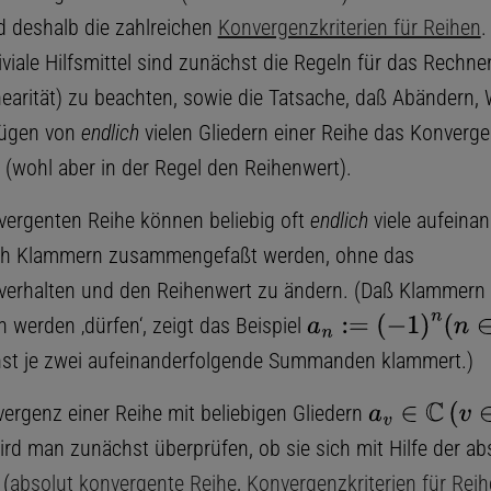
nd deshalb die zahlreichen
Konvergenzkriterien für Reihen
.
iviale Hilfsmittel sind zunächst die Regeln für das Rechn
inearität) zu beachten, sowie die Tatsache, daß Abändern,
fügen von
endlich
vielen Gliedern einer Reihe das Konverg
 (wohl aber in der Regel den Reihenwert).
nvergenten Reihe können beliebig oft
endlich
viele aufeina
rch Klammern zusammengefaßt werden, ohne das
erhalten und den Reihenwert zu ändern. (Daß Klammern 
 werden ‚dürfen‘, zeigt das Beispiel
a
n
:=
(
−
1
)
n
(
n
∈
N
)
st je zwei aufeinanderfolgende Summanden klammert.)
ergenz einer Reihe mit beliebigen Gliedern
a
v
∈
C
(
v
∈
N
)
ird man zunächst überprüfen, ob sie sich mit Hilfe der ab
 (
absolut konvergente Reihe
,
Konvergenzkriterien für Rei