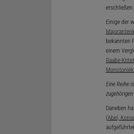
erschließen 
Einige der w
Majorantenk
bekannten 
einem Vergl
Raabe-Krite
Monotoniekr
Eine Reihe i
zugehörigen 
Daneben ha
(
Abel, Konv
aufgeführten