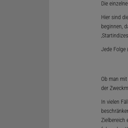
Die einzeln
Hier sind d
beginnen, da
‚Startindiz
Jede Folge 
Ob man mit F
der Zweckmä
In vielen Fä
beschränken,
Zielbereich e