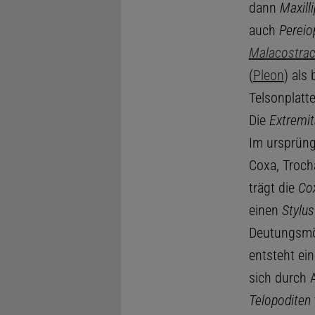
dann
Maxill
auch
Pereio
Malacostra
(
Pleon
) als
Telsonplatte
Die
Extremit
Im ursprüngl
Coxa, Troch
trägt die
Co
einen
Stylus
Deutungsmö
entsteht ei
sich durch 
Telopoditen