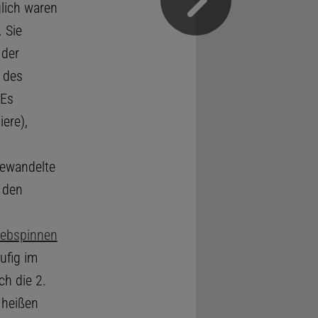
glich waren
 Sie
 der
) des
 Es
ere),
gewandelte
 den
ebspinnen
ufig im
h die 2.
 heißen