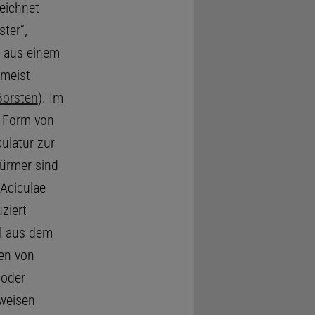
eichnet
ster“,
t aus einem
 meist
Borsten
). Im
n Form von
ulatur zur
würmer sind
 Aciculae
ziert
l aus dem
len von
 oder
 weisen