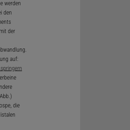
bse werden
i den
ments
mit der
 Abwandlung.
ung auf:
nspringern
terbeine
andere
Abb.)
ospe, die
istalen