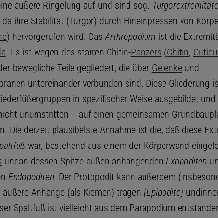
ine äußere Ringelung auf und sind sog.
Turgorextremität
, da ihre Stabilität (Turgor) durch Hineinpressen von Körpe
he
) hervorgerufen wird. Das
Arthropodium
ist die Extremit
da
. Es ist wegen des starren Chitin-
Panzers
(
Chitin
,
Cuticu
er bewegliche Teile gegliedert, die über
Gelenke
und
anen untereinander verbunden sind. Diese Gliederung is
liederfüßergruppen in spezifischer Weise ausgebildet und 
icht unumstritten – auf einen gemeinsamen Grundbaupl
. Die derzeit plausibelste Annahme ist die, daß diese Ext
paltfuß
war, bestehend aus einem der Körperwand eingel
n
undan dessen Spitze außen anhängenden
Exopoditen
un
en
Endopoditen
. Der Protopodit kann außerdem (insbesond
) äußere Anhänge (als Kiemen) tragen
(Epipodite)
undinne
eser Spaltfuß ist vielleicht aus dem Parapodium entstanden