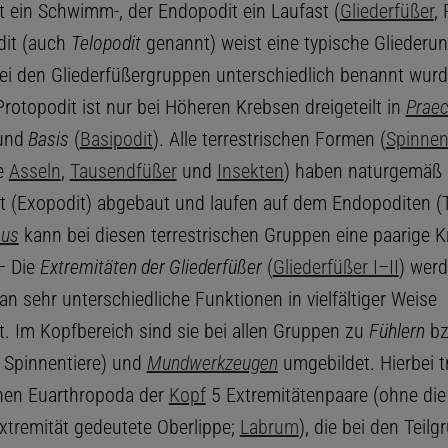
t ein Schwimm-, der Endopodit ein Laufast (
Gliederfüßer
,
dit (auch
Telopodit
genannt) weist eine typische Gliederun
 bei den Gliederfüßergruppen unterschiedlich benannt wur
Protopodit ist nur bei Höheren Krebsen dreigeteilt in
Prae
und
Basis
(
Basipodit
). Alle terrestrischen Formen (
Spinnen
he
Asseln
,
Tausendfüßer
und
Insekten
) haben naturgemäß
(Exopodit) abgebaut und laufen auf dem Endopoditen (T
sus
kann bei diesen terrestrischen Gruppen eine paarige Kr
– Die
Extremitäten der Gliederfüßer
(
Gliederfüßer I–II
) werd
n sehr unterschiedliche Funktionen in vielfältiger Weise
. Im Kopfbereich sind sie bei allen Gruppen zu
Fühlern
bz
 Spinnentiere) und
Mundwerkzeugen
umgebildet. Hierbei t
hen Euarthropoda der
Kopf
5 Extremitätenpaare (ohne die
Extremität gedeutete Oberlippe;
Labrum
), die bei den Teil