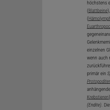
höchstens e
(
Blattbeine
)
(
Hämolymp
Euarthropo
gegeneinand
Gelenkmembr
einzelnen G
wenn auch n
zurückführen
primär ein
S
Protopodite
anhängend
Krebstieren
(Endite)
. Di