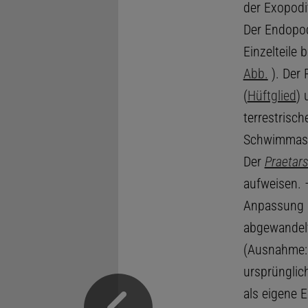
der Exopodi
Der Endopo
Einzelteile
Abb.
). Der 
(
Hüftglied
) 
terrestrisc
Schwimmast 
Der
Praetar
aufweisen. 
Anpassung a
abgewandelt
(Ausnahme:
ursprünglic
als eigene 