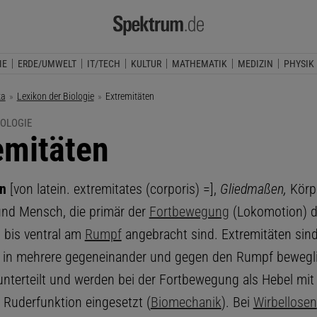
IE
ERDE/UMWELT
IT/TECH
KULTUR
MATHEMATIK
MEDIZIN
PHYSIK
ka
Lexikon der Biologie
Aktuelle Seite:
Extremitäten
IOLOGIE
emitäten
en
[von latein. extremitates (corporis) =],
Gliedmaßen,
Körp
und Mensch, die primär der
Fortbewegung
(Lokomotion) d
l bis ventral am
Rumpf
angebracht sind. Extremitäten sin
 in mehrere gegeneinander und gegen den Rumpf bewegl
unterteilt und werden bei der Fortbewegung als Hebel mit 
 Ruderfunktion eingesetzt (
Biomechanik
). Bei
Wirbellosen