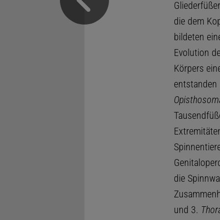
Gliederfüßer
die dem Kop
bildeten ei
Evolution de
Körpers ein
entstanden
Opisthosoma
Tausendfüße
Extremitäte
Spinnentiere
Genitaloper
die Spinnwa
Zusammenhan
und 3.
Thor