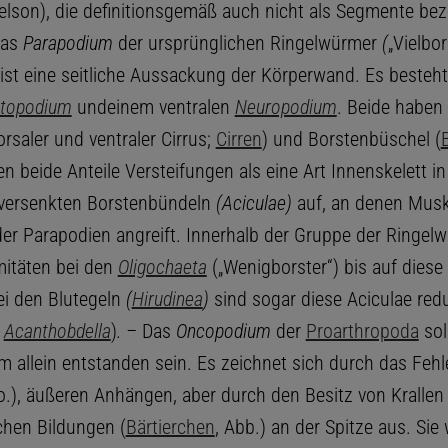
elson), die definitionsgemäß auch nicht als Segmente bez
Das
Parapodium
der ursprünglichen Ringelwürmer
(
„Vielbor
ist eine seitliche Aussackung der Körperwand. Es besteh
topodium
undeinem ventralen
Neuropodium
. Beide haben
rsaler und ventraler Cirrus;
Cirren
) und Borstenbüschel (
n beide Anteile Versteifungen als eine Art Innenskelett i
 versenkten Borstenbündeln
(Aciculae)
auf, an denen Musk
r Parapodien angreift. Innerhalb der Gruppe der Ringel
mitäten bei den
Oligochaeta
(„Wenigborster“) bis auf diese
ei den Blutegeln
(
Hirudinea
)
sind sogar diese Aciculae redu
:
Acanthobdella
)
. –
Das
Oncopodium
der
Proarthropoda
sol
 allein entstanden sein. Es zeichnet sich durch das Feh
.o.), äußeren Anhängen, aber durch den Besitz von Krallen
chen Bildungen (
Bärtierchen
, Abb.) an der Spitze aus. Sie