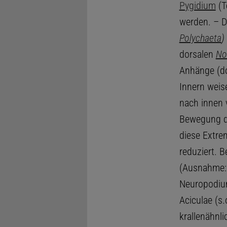
Pygidium
(T
werden. – 
Polychaeta
)
dorsalen
No
Anhänge (do
Innern weise
nach innen
Bewegung de
diese Extre
reduziert. B
(Ausnahme
Neuropodium
Aciculae (s
krallenähnli