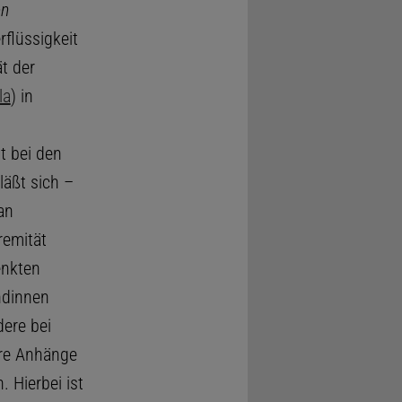
en
rflüssigkeit
ät der
la
) in
t bei den
läßt sich –
an
remität
enkten
dinnen
ere bei
re Anhänge
. Hierbei ist