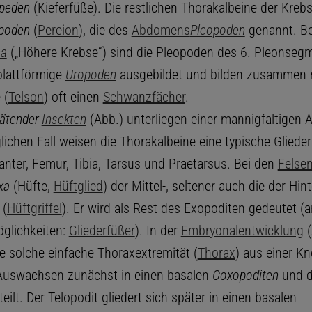
ipeden
(Kieferfüße). Die restlichen Thorakalbeine der Kre
poden
(
Pereion
), die des
Abdomens
Pleopoden
genannt. Be
ca
(„Höhere Krebse“) sind die Pleopoden des 6. Pleonseg
 blattförmige
Uropoden
ausgebildet und bilden zusammen 
 (
Telson
) oft einen
Schwanzfächer
.
äten
der
Insekten
(Abb.) unterliegen einer mannigfaltigen
ichen Fall weisen die Thorakalbeine eine typische Glieder
anter, Femur, Tibia, Tarsus und Praetarsus. Bei den
Felse
xa
(Hüfte,
Hüftglied
) der Mittel-, seltener auch die der Hin
(
Hüftgriffel
). Er wird als Rest des Exopoditen gedeutet (
glichkeiten:
Gliederfüßer
). In der
Embryonalentwicklung
(
ne solche einfache Thoraxextremität (
Thorax
) aus einer Kn
Auswachsen zunächst in einen basalen
Coxopoditen
und d
teilt. Der Telopodit gliedert sich später in einen basalen