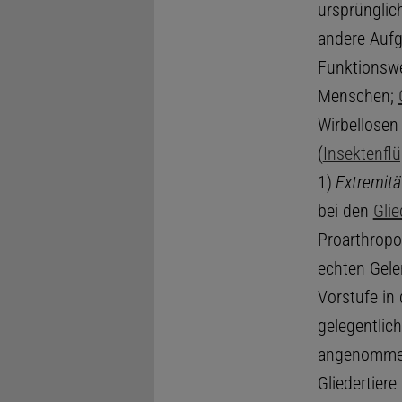
ursprünglic
andere Aufg
Funktionswe
Menschen;
Wirbellosen 
(
Insektenflü
1)
Extremitä
bei den
Glie
Proarthropo
echten Gele
Vorstufe in
gelegentlic
angenommen
Gliedertier