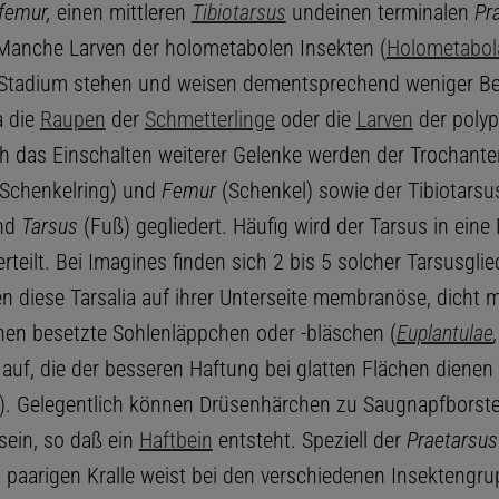
femur,
einen mittleren
Tibiotarsus
undeinen terminalen
Pr
Manche Larven der holometabolen Insekten (
Holometabol
Stadium stehen und weisen dementsprechend weniger Bei
a die
Raupen
der
Schmetterlinge
oder die
Larven
der poly
ch das Einschalten weiterer Gelenke werden der Trochante
Schenkelring) und
Femur
(Schenkel) sowie der Tibiotarsu
und
Tarsus
(Fuß) gegliedert. Häufig wird der Tarsus in eine
rteilt. Bei Imagines finden sich 2 bis 5 solcher Tarsusglie
n diese Tarsalia auf ihrer Unterseite membranöse, dicht m
en besetzte Sohlenläppchen oder -bläschen (
Euplantulae
,
 auf, die der besseren Haftung bei glatten Flächen dienen
). Gelegentlich können Drüsenhärchen zu Saugnapfborst
sein, so daß ein
Haftbein
entsteht. Speziell der
Praetarsus
t paarigen Kralle weist bei den verschiedenen Insektengr