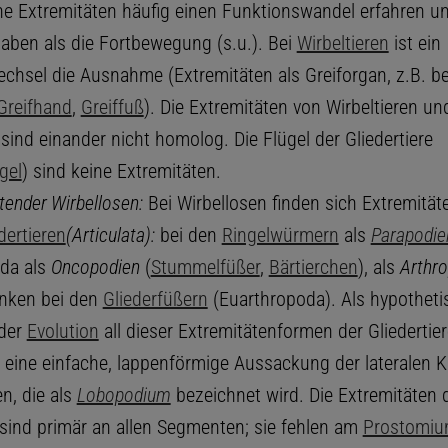
he Extremitäten häufig einen Funktionswandel erfahren un
aben als die Fortbewegung (s.u.). Bei
Wirbeltieren
ist ein
chsel die Ausnahme (Extremitäten als Greiforgan, z.B. b
Greifhand
,
Greiffuß
). Die Extremitäten von Wirbeltieren un
sind einander nicht homolog. Die Flügel der Gliedertiere
gel
) sind keine Extremitäten.
ten
der Wirbellosen:
Bei Wirbellosen finden sich Extremität
dertieren
(Articulata):
bei den
Ringelwürmern
als
Parapodie
da als
Oncopodien
(
Stummelfüßer
,
Bärtierchen
), als
Arthr
nken bei den
Gliederfüßern
(Euarthropoda). Als hypotheti
 der
Evolution
all dieser Extremitätenformen der Gliedertier
h eine einfache, lappenförmige Aussackung der lateralen
, die als
Lobopodium
bezeichnet wird. Die Extremitäten 
e sind primär an allen Segmenten; sie fehlen am
Prostomi