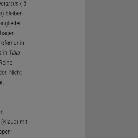
aetarsus
( ä
a
) bleiben
nglieder
phagen
rofemur in
s in
Tibia
 Reihe
der. Nicht
it
en
(Klaue) mit
uppen