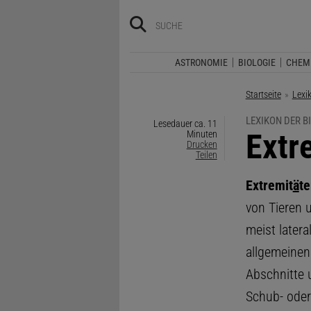
ASTRONOMIE
BIOLOGIE
CHEM
Startseite
Lexi
LEXIKON DER B
Lesedauer ca. 11
:
Extr
Minuten
Drucken
Teilen
Extremit
ä
t
von Tieren 
meist latera
allgemeinen
Abschnitte 
Schub- oder