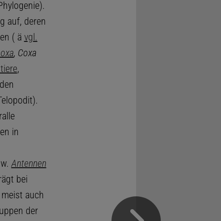
 Phylogenie).
g auf, deren
den ( ä
vgl.
coxa
, Coxa
tiere
,
 den
elopodit).
alle
en in
w.
Antennen
rägt bei
 meist auch
gruppen der