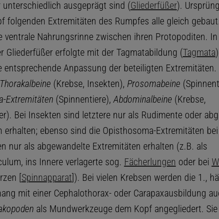
 unterschiedlich ausgeprägt sind (
Gliederfüßer
). Ursprün
f folgenden Extremitäten des Rumpfes alle gleich gebaut.
ne ventrale Nahrungsrinne zwischen ihren Protopoditen. In
r Gliederfüßer erfolgte mit der Tagmatabildung (
Tagmata
e entsprechende Anpassung der beteiligten Extremitäten.
Thorakalbeine
(Krebse, Insekten),
Prosomabeine
(Spinnenti
-Extremitäten
(Spinnentiere),
Abdominalbeine
(Krebse,
r). Bei Insekten sind letztere nur als Rudimente oder ab
n erhalten; ebenso sind die Opisthosoma-Extremitäten bei
n nur als abgewandelte Extremitäten erhalten (z.B. als
culum, ins Innere verlagerte sog.
Fächerlungen
oder bei
W
rzen [
Spinnapparat
]). Bei vielen Krebsen werden die 1., hä
g mit einer Cephalothorax- oder Carapaxausbildung auc
akopoden
als Mundwerkzeuge dem Kopf angegliedert. Sie