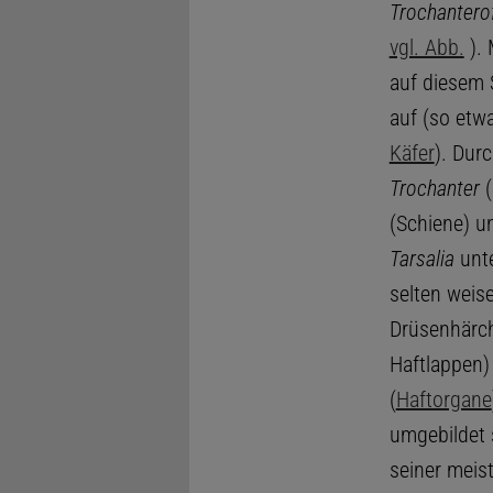
Trochantero
vgl. Abb.
). 
auf diesem 
auf (so etw
Käfer
). Dur
Trochanter
(
(Schiene) 
Tarsalia
unte
selten weise
Drüsenhärch
Haftlappen)
(
Haftorgane
umgebildet 
seiner meis