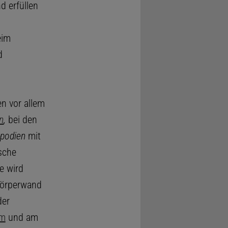
d erfüllen
eim
d
en vor allem
n
,
bei den
opodien
mit
sche
e wird
 Körperwand
der
um
und am